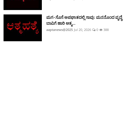
ಮಗ-ಸೊಸೆ ಅಪಘಾತದಲ್ಲಿ ಸಾವು: ಮನನೊಂದ ವೃದ್ಧೆ
ಬಾವಿಗೆ ಹಾರಿ ಆತ್ಮ...
aaptanews@2025
Jul 20, 2026
0
388