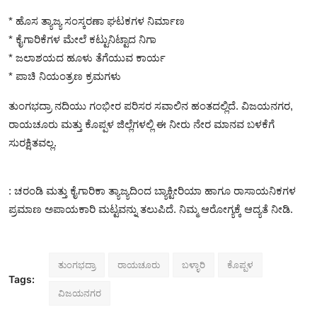
* ಹೊಸ ತ್ಯಾಜ್ಯ ಸಂಸ್ಕರಣಾ ಘಟಕಗಳ ನಿರ್ಮಾಣ
* ಕೈಗಾರಿಕೆಗಳ ಮೇಲೆ ಕಟ್ಟುನಿಟ್ಟಾದ ನಿಗಾ
* ಜಲಾಶಯದ ಹೂಳು ತೆಗೆಯುವ ಕಾರ್ಯ
* ಪಾಚಿ ನಿಯಂತ್ರಣ ಕ್ರಮಗಳು
ತುಂಗಭದ್ರಾ ನದಿಯು ಗಂಭೀರ ಪರಿಸರ ಸವಾಲಿನ ಹಂತದಲ್ಲಿದೆ. ವಿಜಯನಗರ,
ರಾಯಚೂರು ಮತ್ತು ಕೊಪ್ಪಳ ಜಿಲ್ಲೆಗಳಲ್ಲಿ ಈ ನೀರು ನೇರ ಮಾನವ ಬಳಕೆಗೆ
ಸುರಕ್ಷಿತವಲ್ಲ.
: ಚರಂಡಿ ಮತ್ತು ಕೈಗಾರಿಕಾ ತ್ಯಾಜ್ಯದಿಂದ ಬ್ಯಾಕ್ಟೀರಿಯಾ ಹಾಗೂ ರಾಸಾಯನಿಕಗಳ
ಪ್ರಮಾಣ ಅಪಾಯಕಾರಿ ಮಟ್ಟವನ್ನು ತಲುಪಿದೆ. ನಿಮ್ಮ ಆರೋಗ್ಯಕ್ಕೆ ಆದ್ಯತೆ ನೀಡಿ.
ತುಂಗಭದ್ರಾ
ರಾಯಚೂರು
ಬಳ್ಳಾರಿ
ಕೊಪ್ಪಳ
Tags:
ವಿಜಯನಗರ