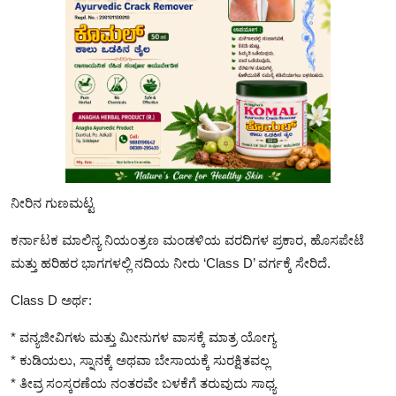
ನೀರಿನ ಗುಣಮಟ್ಟ
ಕರ್ನಾಟಕ ಮಾಲಿನ್ಯ ನಿಯಂತ್ರಣ ಮಂಡಳಿಯ ವರದಿಗಳ ಪ್ರಕಾರ, ಹೊಸಪೇಟೆ
ಮತ್ತು ಹರಿಹರ ಭಾಗಗಳಲ್ಲಿ ನದಿಯ ನೀರು ‘Class D’ ವರ್ಗಕ್ಕೆ ಸೇರಿದೆ.
Class D ಅರ್ಥ:
* ವನ್ಯಜೀವಿಗಳು ಮತ್ತು ಮೀನುಗಳ ವಾಸಕ್ಕೆ ಮಾತ್ರ ಯೋಗ್ಯ
* ಕುಡಿಯಲು, ಸ್ನಾನಕ್ಕೆ ಅಥವಾ ಬೇಸಾಯಕ್ಕೆ ಸುರಕ್ಷಿತವಲ್ಲ
* ತೀವ್ರ ಸಂಸ್ಕರಣೆಯ ನಂತರವೇ ಬಳಕೆಗೆ ತರುವುದು ಸಾಧ್ಯ