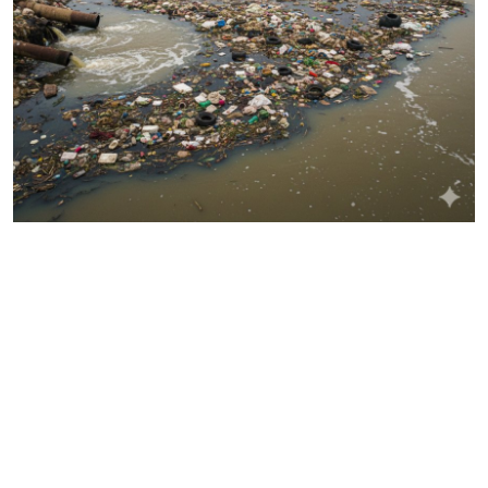
ತಂತ್ರಜ್ಞಾನ
ವೈವಿಧ್ಯಮಯ