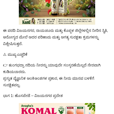
ಈ ವರದಿ ವಿಜಯನಗರ, ರಾಯಚೂರು ಮತ್ತು ಕೊಪ್ಪಳ ಜಿಲ್ಲೆಗಳಲ್ಲಿನ ನೀರಿನ ಸ್ಥಿತಿ,
ಆರೋಗ್ಯದ ಮೇಲೆ ಅದರ ಪರಿಣಾಮ ಮತ್ತು ಅಗತ್ಯ ಸುರಕ್ಷತಾ ಕ್ರಮಗಳನ್ನು
ವಿಶ್ಲೇಷಿಸುತ್ತದೆ.
⚠️ ಮುಖ್ಯ ಎಚ್ಚರಿಕೆ
👉 ತುಂಗಭದ್ರಾ ನದಿಯ ನೀರನ್ನು ಯಾವುದೇ ಸಂಸ್ಕರಣೆಯಿಲ್ಲದೆ ನೇರವಾಗಿ
ಕುಡಿಯಬಾರದು.
ಪ್ರಸ್ತುತ ವೈಜ್ಞಾನಿಕ ಅಂಕಿಅಂಶಗಳ ಪ್ರಕಾರ, ಈ ನೀರು ಮಾನವ ಬಳಕೆಗೆ
ಸುರಕ್ಷಿತವಲ್ಲ.
ಭಾಗ 1: ಹೊಸಪೇಟೆ – ವಿಜಯನಗರ ಪ್ರದೇಶ