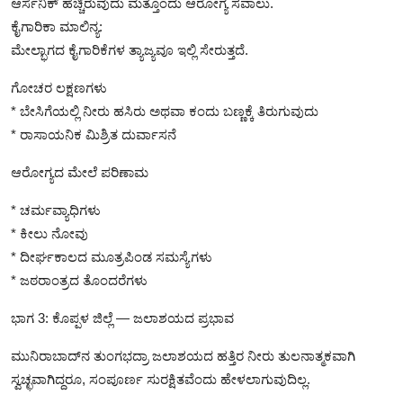
ಆರ್ಸೆನಿಕ್ ಹೆಚ್ಚಿರುವುದು ಮತ್ತೊಂದು ಆರೋಗ್ಯ ಸವಾಲು.
ಕೈಗಾರಿಕಾ ಮಾಲಿನ್ಯ:
ಮೇಲ್ಭಾಗದ ಕೈಗಾರಿಕೆಗಳ ತ್ಯಾಜ್ಯವೂ ಇಲ್ಲಿ ಸೇರುತ್ತದೆ.
ಗೋಚರ ಲಕ್ಷಣಗಳು
* ಬೇಸಿಗೆಯಲ್ಲಿ ನೀರು ಹಸಿರು ಅಥವಾ ಕಂದು ಬಣ್ಣಕ್ಕೆ ತಿರುಗುವುದು
* ರಾಸಾಯನಿಕ ಮಿಶ್ರಿತ ದುರ್ವಾಸನೆ
ಆರೋಗ್ಯದ ಮೇಲೆ ಪರಿಣಾಮ
* ಚರ್ಮವ್ಯಾಧಿಗಳು
* ಕೀಲು ನೋವು
* ದೀರ್ಘಕಾಲದ ಮೂತ್ರಪಿಂಡ ಸಮಸ್ಯೆಗಳು
* ಜಠರಾಂತ್ರದ ತೊಂದರೆಗಳು
ಭಾಗ 3: ಕೊಪ್ಪಳ ಜಿಲ್ಲೆ — ಜಲಾಶಯದ ಪ್ರಭಾವ
ಮುನಿರಾಬಾದ್‌ನ ತುಂಗಭದ್ರಾ ಜಲಾಶಯದ ಹತ್ತಿರ ನೀರು ತುಲನಾತ್ಮಕವಾಗಿ
ಸ್ವಚ್ಛವಾಗಿದ್ದರೂ, ಸಂಪೂರ್ಣ ಸುರಕ್ಷಿತವೆಂದು ಹೇಳಲಾಗುವುದಿಲ್ಲ.