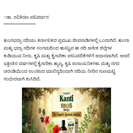
~ಡಾ. ರವಿಕಿರಣ ಪಟವರ್ಧನ
******************
ತುಂಗಭದ್ರಾ ನದಿಯು ಕರ್ನಾಟಕದ ಪ್ರಮುಖ ಜೀವನಾಡಿಗಳಲ್ಲಿ ಒಂದಾಗಿದೆ. ತುಂಗಾ
ಮತ್ತು ಭದ್ರಾ ನದಿಗಳ ಸಂಗಮದಿಂದ ಹುಟ್ಟುವ ಈ ನದಿ ಅನೇಕ ಜಿಲ್ಲೆಗಳ
ಕುಡಿಯುವ ನೀರು, ಕೃಷಿ ಮತ್ತು ಕೈಗಾರಿಕಾ ಚಟುವಟಿಕೆಗಳಿಗೆ ಆಧಾರವಾಗಿದೆ. ಆದರೆ
ಇತ್ತೀಚಿನ ವರ್ಷಗಳಲ್ಲಿ ಕೈಗಾರಿಕಾ ತ್ಯಾಜ್ಯ, ಕೃಷಿ ರಾಸಾಯನಿಕಗಳು ಮತ್ತು ನಗರ
ಚರಂಡಿಯಿಂದ ಉಂಟಾದ ಮಾಲಿನ್ಯದಿಂದಾಗಿ ನದಿಯ ನೀರಿನ ಗುಣಮಟ್ಟ
ಗಂಭೀರವಾಗಿ ಕುಸಿದಿದೆ.