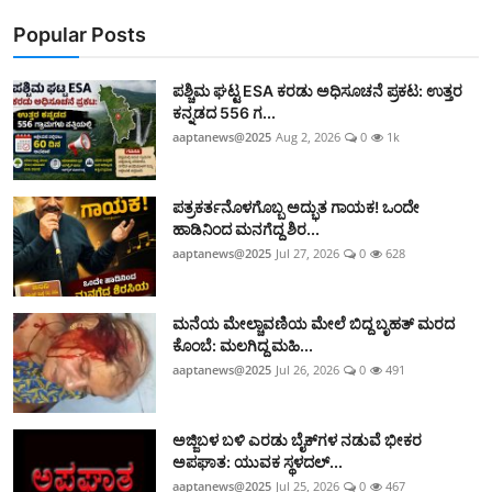
Popular Posts
ಪಶ್ಚಿಮ ಘಟ್ಟ ESA ಕರಡು ಅಧಿಸೂಚನೆ ಪ್ರಕಟ: ಉತ್ತರ
ಕನ್ನಡದ 556 ಗ...
aaptanews@2025
Aug 2, 2026
0
1k
ಪತ್ರಕರ್ತನೊಳಗೊಬ್ಬ ಅದ್ಭುತ ಗಾಯಕ! ಒಂದೇ
ಹಾಡಿನಿಂದ ಮನಗೆದ್ದ ಶಿರ...
aaptanews@2025
Jul 27, 2026
0
628
ಮನೆಯ ಮೇಲ್ಚಾವಣಿಯ ಮೇಲೆ ಬಿದ್ದ ಬೃಹತ್ ಮರದ
ಕೊಂಬೆ: ಮಲಗಿದ್ದ ಮಹಿ...
aaptanews@2025
Jul 26, 2026
0
491
ಅಜ್ಜಿಬಳ ಬಳಿ ಎರಡು ಬೈಕ್‌ಗಳ ನಡುವೆ ಭೀಕರ
ಅಪಘಾತ: ಯುವಕ ಸ್ಥಳದಲ್...
aaptanews@2025
Jul 25, 2026
0
467