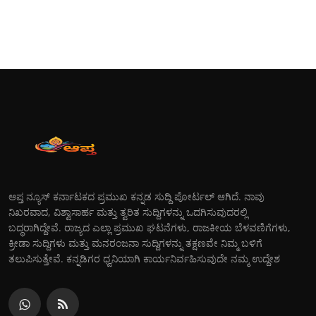
ಆಪ್ತ ನ್ಯೂಸ್ ಕರ್ನಾಟಕದ ಪ್ರಮುಖ ಕನ್ನಡ ಸುದ್ದಿ ಪೋರ್ಟಲ್ ಆಗಿದೆ. ನಾವು
ನಿಖರವಾದ, ವಿಶ್ವಾಸಾರ್ಹ ಮತ್ತು ತ್ವರಿತ ಸುದ್ದಿಗಳನ್ನು ಒದಗಿಸುವುದರಲ್ಲಿ
ಬದ್ಧರಾಗಿದ್ದೇವೆ. ರಾಜ್ಯದ ಎಲ್ಲಾ ಪ್ರಮುಖ ಘಟನೆಗಳು, ರಾಜಕೀಯ ಬೆಳವಣಿಗೆಗಳು,
ಕ್ರೀಡಾ ಸುದ್ದಿಗಳು ಮತ್ತು ಮನರಂಜನಾ ಸುದ್ದಿಗಳನ್ನು ತಕ್ಷಣವೇ ನಿಮ್ಮ ಬಳಿಗೆ
ತಲುಪಿಸುತ್ತೇವೆ. ಕನ್ನಡಿಗರ ಧ್ವನಿಯಾಗಿ ಕಾರ್ಯನಿರ್ವಹಿಸುವುದೇ ನಮ್ಮ ಉದ್ದೇಶ