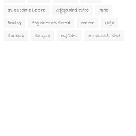
ಡಾ. ರವಿಕಿರಣ್ ಪಟವರ್ಧನ
ವಿಶ್ವೇಶ್ವರ ಹೆಗಡೆ ಕಾಗೇರಿ
ಸಾಗರ
ಶಿವಮೊಗ್ಗ
ಬೇಡ್ತಿ ವರದಾ ನದಿ ಜೋಡಣೆ
ಕಾರವಾರ
ಭಟ್ಕಳ
ಬೆಂಗಳೂರು
ಹೊನ್ನಾವರ
ಆಪ್ತ ವಿಶೇಷ
ಅನಂತಮೂರ್ತಿ ಹೆಗಡೆ