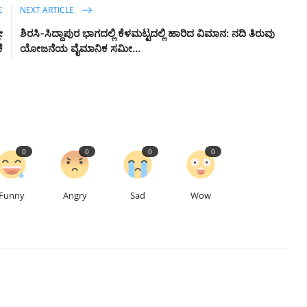
E
NEXT ARTICLE
ೀ
ಶಿರಸಿ-ಸಿದ್ದಾಪುರ ಭಾಗದಲ್ಲಿ ಕೆಳಮಟ್ಟದಲ್ಲಿ ಹಾರಿದ ವಿಮಾನ: ನದಿ ತಿರುವು
ೆ
ಯೋಜನೆಯ ವೈಮಾನಿಕ ಸಮೀ...
0
0
0
0
Funny
Angry
Sad
Wow