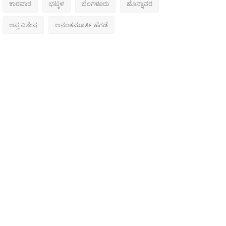
ಕಾರವಾರ
ಭಟ್ಕಳ
ಬೆಂಗಳೂರು
ಹೊನ್ನಾವರ
ಆಪ್ತ ವಿಶೇಷ
ಅನಂತಮೂರ್ತಿ ಹೆಗಡೆ