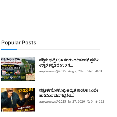
Popular Posts
ಪಶ್ಚಿಮ ಘಟ್ಟ ESA ಕರಡು ಅಧಿಸೂಚನೆ ಪ್ರಕಟ:
ಉತ್ತರ ಕನ್ನಡದ 556 ಗ...
aaptanews@2025
Aug 2, 2026
0
1k
ಪತ್ರಕರ್ತನೊಳಗೊಬ್ಬ ಅದ್ಭುತ ಗಾಯಕ! ಒಂದೇ
ಹಾಡಿನಿಂದ ಮನಗೆದ್ದ ಶಿರ...
aaptanews@2025
Jul 27, 2026
0
622