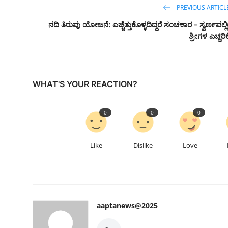
PREVIOUS ARTICL
ನದಿ ತಿರುವು ಯೋಜನೆ: ಎಚ್ಚೆತ್ತುಕೊಳ್ಳದಿದ್ದರೆ ಸಂಚಕಾರ - ಸ್ವರ್ಣವಲ್ಲ
ಶ್ರೀಗಳ ಎಚ್ಚರಿಕ
WHAT'S YOUR REACTION?
0
0
0
Like
Dislike
Love
aaptanews@2025