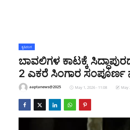
ಕ್ರೀಡಾಂಗಣ
ಗಡಿನಾಡ ಸುದ್ದಿ ಜಾಲ
ಜಿಲ್ಲೆ
ರಾಜಕೀಯ
ಕೃಷಿರಂಗ
ಬಾವಲಿಗಳ ಕಾಟಕ್ಕೆ ಸಿದ್ಧಾಪು
ದೇಶ-ವಿದೇಶ
2 ಎಕರೆ ಸಿಂಗಾರ ಸಂಪೂರ್ಣ 
Contact
aaptanews@2025
May 1, 2026 - 11:08
May 2
ಕ್ರೀಡಾಂಗಣ
ಕೃಷಿರಂಗ
ಆಪ್ತ‌ ಮನರಂಜನೆ