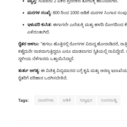
ವ್ಯಾಪ್ತಿ:
ಸುಮಾರು 2 ಎಕರೆ ಪ್ರದೇಶದ ತೋಟಕ್ಕೆ ಹಾನಿಯಾಗಿದೆ.
ಮರಗಳ ಸಂಖ್ಯೆ:
800 ರಿಂದ 1000 ಅಡಿಕೆ ಮರಗಳ ಸಿಂಗಾರ ಸಂಪೂ
ಇಳುವರಿ ಕುಸಿತ:
ಈಗಾಗಲೇ ಎಲೆಚುಕ್ಕಿ ಮತ್ತು ಹಳದಿ ರೋಗದಿಂದ
ಎಳೆದಂತಾಗಿದೆ.
ರೈತರ ಅಳಲು:
"ಹಗಲು ಹೊತ್ತಿನಲ್ಲಿ ರೋಗಗಳ ವಿರುದ್ಧ ಹೋರಾಡಿದರೆ, ರಾ
ಕಣ್ಣೆದುರೇ ನಾಶವಾಗುತ್ತಿದ್ದರೂ ಏನೂ ಮಾಡಲಾಗದ ಸ್ಥಿತಿಯಲ್ಲಿ ನಾವಿದ್ದೇ
ಸ್ಥಳೀಯ ಬೆಳೆಗಾರರು ಒತ್ತಾಯಿಸಿದ್ದಾರೆ.
ತುರ್ತು ಅಗತ್ಯ:
ಈ ವಿಚಿತ್ರ ವಿದ್ಯಮಾನದ ಬಗ್ಗೆ ಕೃಷಿ ಮತ್ತು ಅರಣ್ಯ ಇಲಾಖ
ರೈತರಿಗೆ ಪರಿಹಾರ ಒದಗಿಸಬೇಕಿದೆ.
ಬಾವಲಿಗಳು
ಅಡಿಕೆ
ಸಿದ್ದಾಪುರ
ಸೂರನಜಡ್ಡಿ
Tags: