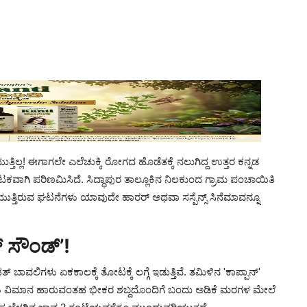
t
t
P
t
e
t
e
i
r
n
f
g
u
s
l
l
s
c
r
e
ಲ್ಲ! ಈಗಾಗಲೇ ಎಲೆಚುಕ್ಕಿ ರೋಗದ ಹೊಡೆತಕ್ಕೆ ನಲುಗಿದ್ದ ಉತ್ತರ ಕನ್ನಡ
e
ವಾಗಿ ಪರಿಣಮಿಸಿದೆ. ಸಿದ್ಧಾಪುರ ತಾಲ್ಲೂಕಿನ ನಿಲಕುಂದ ಗ್ರಾಮ ಪಂಚಾಯಿತಿ
n
ಯುತ್ತಿರುವ ಘಟನೆಗಳು ಯಾವುದೇ ಹಾರರ್ ಅಥವಾ ಸಸ್ಪೆನ್ಸ್ ಸಿನೆಮಾವನ್ನೂ
ತ್ ಸೌಂಡ್’!
 ಬಾವಲಿಗಳು ಏಕಕಾಲಕ್ಕೆ ತೋಟಕ್ಕೆ ಲಗ್ಗೆ ಇಡುತ್ತಿವೆ. ತಮಿಳಿನ 'ಕಾಪ್ಪಾನ್'
ಲಿಗಳು ವಿಮಾನ ಹಾರುವಂತಹ ಭೀಕರ ಶಬ್ದದೊಂದಿಗೆ ಬಂದು ಅಡಿಕೆ ಮರಗಳ ಮೇಲೆ