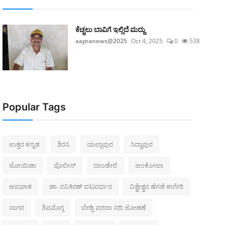
ಕೆಚ್ಚಲು ಬಾವಿಗೆ ಇಲ್ಲಿದೆ ಮದ್ದು
aaptanews@2025
Oct 4, 2025
0
538
Popular Tags
ಉತ್ತರ ಕನ್ನಡ
ಶಿರಸಿ
ಯಲ್ಲಾಪುರ
ಸಿದ್ದಾಪುರ
ಜೋಯಿಡಾ
ಪೊಲೀಸ್‌
ದಾಂಡೇಲಿ
ಅಂಕೋಲಾ
ಅಪಘಾತ
ಡಾ. ರವಿಕಿರಣ್ ಪಟವರ್ಧನ
ವಿಶ್ವೇಶ್ವರ ಹೆಗಡೆ ಕಾಗೇರಿ
ಸಾಗರ
ಶಿವಮೊಗ್ಗ
ಬೇಡ್ತಿ ವರದಾ ನದಿ ಜೋಡಣೆ