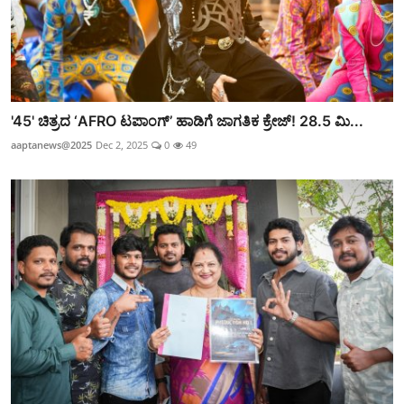
'45' ಚಿತ್ರದ ‘AFRO ಟಪಾಂಗ್’ ಹಾಡಿಗೆ ಜಾಗತಿಕ ಕ್ರೇಜ್! 28.5 ಮಿ...
aaptanews@2025
Dec 2, 2025
0
49