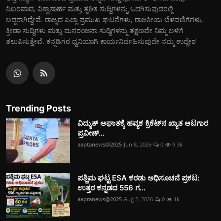
ನಿಖರವಾದ, ವಿಶ್ವಾಸಾರ್ಹ ಮತ್ತು ತ್ವರಿತ ಸುದ್ದಿಗಳನ್ನು ಒದಗಿಸುವುದರಲ್ಲಿ
ಬದ್ಧರಾಗಿದ್ದೇವೆ. ರಾಜ್ಯದ ಎಲ್ಲಾ ಪ್ರಮುಖ ಘಟನೆಗಳು, ರಾಜಕೀಯ ಬೆಳವಣಿಗೆಗಳು,
ಕ್ರೀಡಾ ಸುದ್ದಿಗಳು ಮತ್ತು ಮನರಂಜನಾ ಸುದ್ದಿಗಳನ್ನು ತಕ್ಷಣವೇ ನಿಮ್ಮ ಬಳಿಗೆ
ತಲುಪಿಸುತ್ತೇವೆ. ಕನ್ನಡಿಗರ ಧ್ವನಿಯಾಗಿ ಕಾರ್ಯನಿರ್ವಹಿಸುವುದೇ ನಮ್ಮ ಉದ್ದೇಶ
Trending Posts
ವಿದ್ಯುತ್‌ ಆಘಾತಕ್ಕೆ ಹವ್ಯಕ ಕ್ರಿಕೆಟ್‌ನ ಖ್ಯಾತ ಆಟಗಾರ
ಪ್ರವೀಣ್...
aaptanews@2025
Jun 8, 2026
0
9.3k
ಪಶ್ಚಿಮ ಘಟ್ಟ ESA ಕರಡು ಅಧಿಸೂಚನೆ ಪ್ರಕಟ:
ಉತ್ತರ ಕನ್ನಡದ 556 ಗ...
aaptanews@2025
Aug 2, 2026
0
1k