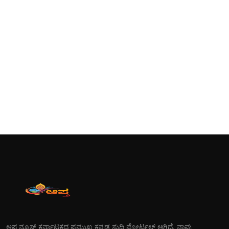
ಆಪ್ತ ನ್ಯೂಸ್ ಕರ್ನಾಟಕದ ಪ್ರಮುಖ ಕನ್ನಡ ಸುದ್ದಿ ಪೋರ್ಟಲ್ ಆಗಿದೆ. ನಾವು