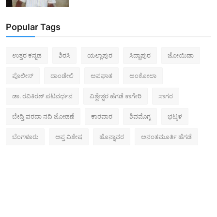
Popular Tags
ಉತ್ತರ ಕನ್ನಡ
ಶಿರಸಿ
ಯಲ್ಲಾಪುರ
ಸಿದ್ದಾಪುರ
ಜೋಯಿಡಾ
ಪೊಲೀಸ್‌
ದಾಂಡೇಲಿ
ಅಪಘಾತ
ಅಂಕೋಲಾ
ಡಾ. ರವಿಕಿರಣ್ ಪಟವರ್ಧನ
ವಿಶ್ವೇಶ್ವರ ಹೆಗಡೆ ಕಾಗೇರಿ
ಸಾಗರ
ಬೇಡ್ತಿ ವರದಾ ನದಿ ಜೋಡಣೆ
ಕಾರವಾರ
ಶಿವಮೊಗ್ಗ
ಭಟ್ಕಳ
ಬೆಂಗಳೂರು
ಆಪ್ತ ವಿಶೇಷ
ಹೊನ್ನಾವರ
ಅನಂತಮೂರ್ತಿ ಹೆಗಡೆ