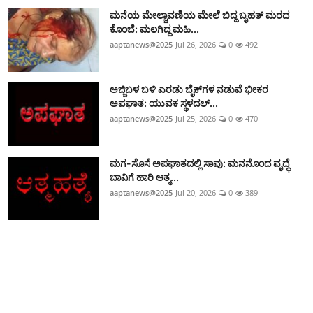
ಮನೆಯ ಮೇಲ್ಚಾವಣಿಯ ಮೇಲೆ ಬಿದ್ದ ಬೃಹತ್ ಮರದ
ಕೊಂಬೆ: ಮಲಗಿದ್ದ ಮಹಿ...
aaptanews@2025
Jul 26, 2026
0
492
ಅಜ್ಜಿಬಳ ಬಳಿ ಎರಡು ಬೈಕ್‌ಗಳ ನಡುವೆ ಭೀಕರ
ಅಪಘಾತ: ಯುವಕ ಸ್ಥಳದಲ್...
aaptanews@2025
Jul 25, 2026
0
470
ಮಗ-ಸೊಸೆ ಅಪಘಾತದಲ್ಲಿ ಸಾವು: ಮನನೊಂದ ವೃದ್ಧೆ
ಬಾವಿಗೆ ಹಾರಿ ಆತ್ಮ...
aaptanews@2025
Jul 20, 2026
0
389