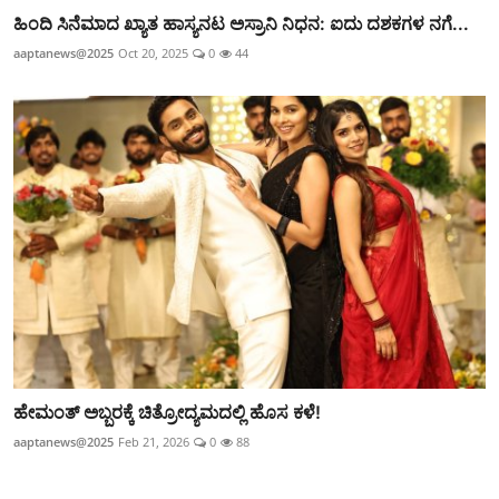
ಹಿಂದಿ ಸಿನೆಮಾದ ಖ್ಯಾತ ಹಾಸ್ಯನಟ ಅಸ್ರಾನಿ ನಿಧನ: ಐದು ದಶಕಗಳ ನಗೆ...
aaptanews@2025
Oct 20, 2025
0
44
ಹೇಮಂತ್ ಅಬ್ಬರಕ್ಕೆ ಚಿತ್ರೋದ್ಯಮದಲ್ಲಿ ಹೊಸ ಕಳೆ!
aaptanews@2025
Feb 21, 2026
0
88