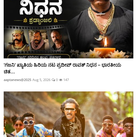
'ಗಜನಿ' ಖ್ಯಾತಿಯ ಹಿರಿಯ ನಟ ಪ್ರದೀಪ್ ರಾವತ್ ನಿಧನ – ಭಾರತೀಯ
ಚಿತ...
aaptanews@2025
Aug 5, 2026
0
147