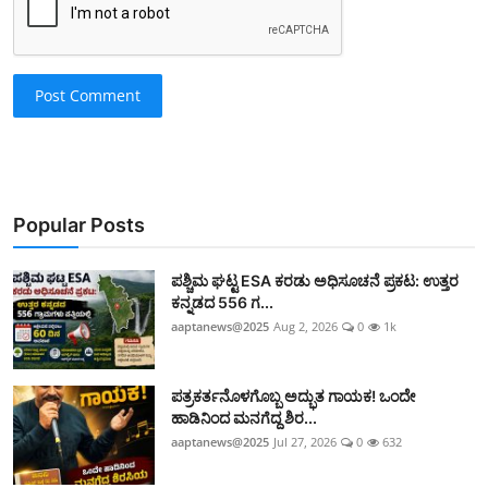
Post Comment
Popular Posts
ಪಶ್ಚಿಮ ಘಟ್ಟ ESA ಕರಡು ಅಧಿಸೂಚನೆ ಪ್ರಕಟ: ಉತ್ತರ
ಕನ್ನಡದ 556 ಗ...
aaptanews@2025
Aug 2, 2026
0
1k
ಪತ್ರಕರ್ತನೊಳಗೊಬ್ಬ ಅದ್ಭುತ ಗಾಯಕ! ಒಂದೇ
ಹಾಡಿನಿಂದ ಮನಗೆದ್ದ ಶಿರ...
aaptanews@2025
Jul 27, 2026
0
632