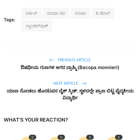
ದರ್ಶನ್‌
ಸಿನಿಮಾ ನಟ
ಸಿನಿಮಾ
ದಿ ಡೆವಿಲ್‌
Tags:
ಸ್ಯಾಂಡಲ್‌ವುಡ್‌
PREVIOUS ARTICLE
ಔಷಧೀಯ ಗುಣಗಳ ಆಗರ ಬ್ರಾಹ್ಮಿ (Bacopa monnieri)
NEXT ARTICLE
ಯಾಣ ನೋಡಲು ಹೊರಟವನ ಬೈಕ್‌ ಸ್ಕಿಡ್‌: ಸ್ಥಳದಲ್ಲೇ ಪ್ರಾಣ ಬಿಟ್ಟ ವೈದ್ಯಕೀಯ
ವಿದ್ಯಾರ್ಥಿ
WHAT'S YOUR REACTION?
0
0
0
0