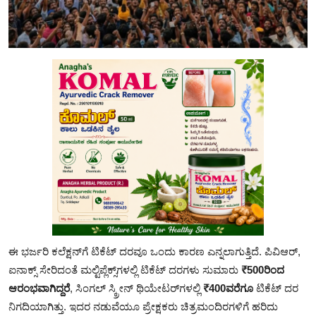
ಈ ಭರ್ಜರಿ ಕಲೆಕ್ಷನ್‌ಗೆ ಟಿಕೆಟ್ ದರವೂ ಒಂದು ಕಾರಣ ಎನ್ನಲಾಗುತ್ತಿದೆ. ಪಿವಿಆರ್,
ಐನಾಕ್ಸ್‌ ಸೇರಿದಂತೆ ಮಲ್ಟಿಪ್ಲೆಕ್ಸ್‌ಗಳಲ್ಲಿ ಟಿಕೆಟ್ ದರಗಳು ಸುಮಾರು
₹500ರಿಂದ
ಆರಂಭವಾಗಿದ್ದರೆ
, ಸಿಂಗಲ್‌ ಸ್ಕ್ರೀನ್‌ ಥಿಯೇಟರ್‌ಗಳಲ್ಲಿ
₹400ವರೆಗೂ
ಟಿಕೆಟ್ ದರ
ನಿಗದಿಯಾಗಿತ್ತು. ಇದರ ನಡುವೆಯೂ ಪ್ರೇಕ್ಷಕರು ಚಿತ್ರಮಂದಿರಗಳಿಗೆ ಹರಿದು