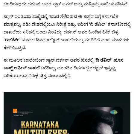
ಬಂದಿರುವುದು ದರ್ಶನ್ ಅವರ ಸ್ಟಾರ್‌ ಪವರ್‌ ಅನ್ನು ಮತ್ತೊಮ್ಮೆ ಸಾಬೀತುಪಡಿಸಿದೆ.
ಪ್ಯಾನ್ ಇಂಡಿಯಾ ಮಟ್ಟದಲ್ಲಿ ಗಮನ ಸೆಳೆದಿರುವ ಈ ಚಿತ್ರದ ಬಗ್ಗೆ ಕರ್ನಾಟಕ
ಮಾತ್ರವಲ್ಲ, ಇಡೀ ದೇಶದಲ್ಲಿಯೂ ನಿರೀಕ್ಷೆ ಇತ್ತು. ಇದೀಗ ‘ದಿ ಡೆವಿಲ್’ ಕರ್ನಾಟಕದಲ್ಲಿ
ದಾಖಲೆಯ ಸನಿಹಕ್ಕೆ ಬಂದು ನಿಂತಿದ್ದು, ದರ್ಶನ್ ಅವರ ಹಿಂದಿನ ಹಿಟ್‌ ಚಿತ್ರ
‘ರಾಬರ್ಟ್’
ಮೊದಲ ದಿನದ ಕಲೆಕ್ಷನ್ ದಾಖಲೆಯನ್ನು ಮುರಿದಿದೆ ಎಂಬ ಮಾತುಗಳು
ಕೇಳಿಬರುತ್ತಿವೆ.
ಈ ಮೂಲಕ ಚಾಲೆಂಜಿಂಗ್ ಸ್ಟಾರ್ ದರ್ಶನ್ ಅವರ ಹೆಸರಲ್ಲಿ
‘ದಿ ಡೆವಿಲ್’ ಹೊಸ
ಬಾಕ್ಸ್ ಆಫೀಸ್ ದಾಖಲೆ
ಬರೆದಿದ್ದು, ಮುಂದಿನ ದಿನಗಳಲ್ಲಿ ಕಲೆಕ್ಷನ್ ಇನ್ನಷ್ಟು
ಏರಿಕೆಯಾಗುವ ನಿರೀಕ್ಷೆ ಚಿತ್ರ ವಲಯದಲ್ಲಿದೆ.