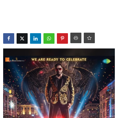
ತಂತ್ರಜ್ಞಾನ
ವೈವಿಧ್ಯಮಯ