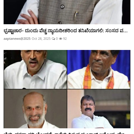
ಭ್ರಷ್ಟಾಚಾರ- ದುಂದು ವೆಚ್ಚ ನ್ಯಾಯದೀಶರಿಂದ ತನಿಖೆಯಾಗಲಿ: ಸಂಸದ ವ...
aaptanews@2025
Oct 28, 2025
0
92