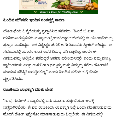
ಹಿಂದಿನ ಮೌನವೇ ಇಂದಿನ ಸಂಕಷ್ಟಕ್ಕೆ ಕಾರಣ
ಯೋಜನೆಯ ಹಿನ್ನೆಲೆಯನ್ನು ಪ್ರಸ್ತಾಪಿಸಿದ ಸಚಿವರು, "ಹಿಂದೆ ಬಿ.ಎಸ್.
ಯಡಿಯೂರಪ್ಪನವರು ಮುಖ್ಯಮಂತ್ರಿಯಾಗಿದ್ದಾಗ ಬಜೆಟ್‌ನಲ್ಲಿ ಈ ಯೋಜನೆಯನ್ನು
ಪ್ರಸ್ತಾಪ ಮಾಡಿದ್ದರು. ಆಗ ವಿಶ್ವೇಶ್ವರ ಹೆಗಡೆ ಕಾಗೇರಿಯವರು ಸ್ಪೀಕರ್ ಆಗಿದ್ದರು. ಆ
ಸಮಯದಲ್ಲಿ ಯಾರೂ ಕೂಡ ಇದರ ವಿರುದ್ಧ ದನಿ ಎತ್ತಲಿಲ್ಲ. ಅಂದೇ ಈ
ವಿಷಯವನ್ನು ಅಲ್ಲಿಯೇ ತಡೆದಿದ್ದರೆ ಅಥವಾ ವಿರೋಧಿಸಿದ್ದರೆ, ಇಂದು ನಮ್ಮ ಪೂಜ್ಯ
ಸ್ವಾಮೀಜಿಗಳು ಎಲ್ಲರ ಉಳಿವಿಗಾಗಿ ನಮ್ಮನ್ನು ಮತ್ತು ನಿಮ್ಮನ್ನು ಕರೆದು ಹೋರಾಟ
ಮಾಡುವ ಪರಿಸ್ಥಿತಿ ಬರುತ್ತಿರಲಿಲ್ಲ," ಎಂದು ಹಿಂದಿನ ನಡೆಯ ಬಗ್ಗೆ ಬೇಸರ
ವ್ಯಕ್ತಪಡಿಸಿದರು.
ರಾಜಕೀಯ ಲಾಭಕ್ಕಾಗಿ ಮಾತು ಬೇಡ
"ನಾವು ಗುರುಗಳ ಸಮ್ಮುಖದಲ್ಲಿ ಏನು ಮಾತನಾಡುತ್ತೇವೆಯೋ ಅದಕ್ಕೆ
ಬದ್ಧರಾಗಿರಬೇಕು. ಕೇವಲ ರಾಜಕೀಯ ಲಾಭಕ್ಕಾಗಿ ಇಲ್ಲಿ ಒಂದು ಮಾತನಾಡುವುದು,
ಹೊರಗೆ ಹೋಗಿ ಇನ್ನೇನೋ ಮಾತನಾಡುವುದು ನಿಲ್ಲಬೇಕು. ಈ ವಿಷಯದಲ್ಲಿ