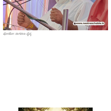
ಪೋಟೋ: ನಾಗರಾಜ ವೈದ್ಯ