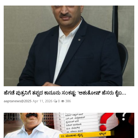
ಹೆಗಡೆ ಪುತ್ರನಿಗೆ ತಪ್ಪದ ಕಾನೂನು ಸಂಕಷ್ಟ: 'ಅಶುತೋಷ್ ಹೆಸರು ಕೈಬ...
aaptanews@2025
Apr 11, 2026
0
386