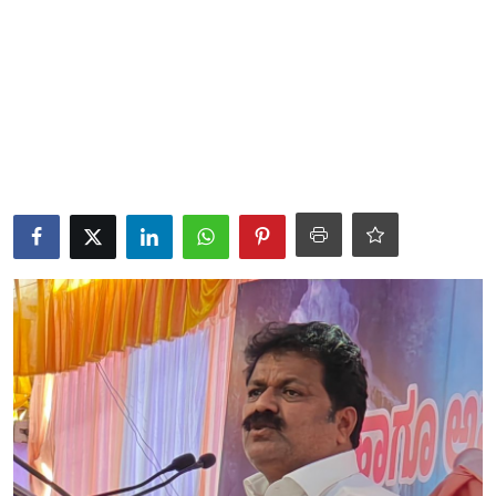
ತಂತ್ರಜ್ಞಾನ
ವೈವಿಧ್ಯಮಯ