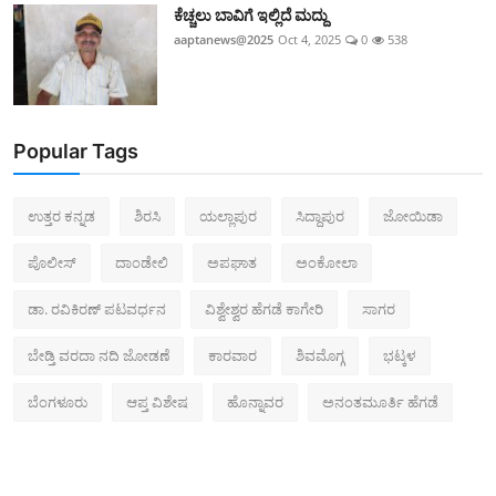
ಕೆಚ್ಚಲು ಬಾವಿಗೆ ಇಲ್ಲಿದೆ ಮದ್ದು
aaptanews@2025
Oct 4, 2025
0
538
Popular Tags
ಉತ್ತರ ಕನ್ನಡ
ಶಿರಸಿ
ಯಲ್ಲಾಪುರ
ಸಿದ್ದಾಪುರ
ಜೋಯಿಡಾ
ಪೊಲೀಸ್‌
ದಾಂಡೇಲಿ
ಅಪಘಾತ
ಅಂಕೋಲಾ
ಡಾ. ರವಿಕಿರಣ್ ಪಟವರ್ಧನ
ವಿಶ್ವೇಶ್ವರ ಹೆಗಡೆ ಕಾಗೇರಿ
ಸಾಗರ
ಬೇಡ್ತಿ ವರದಾ ನದಿ ಜೋಡಣೆ
ಕಾರವಾರ
ಶಿವಮೊಗ್ಗ
ಭಟ್ಕಳ
ಬೆಂಗಳೂರು
ಆಪ್ತ ವಿಶೇಷ
ಹೊನ್ನಾವರ
ಅನಂತಮೂರ್ತಿ ಹೆಗಡೆ