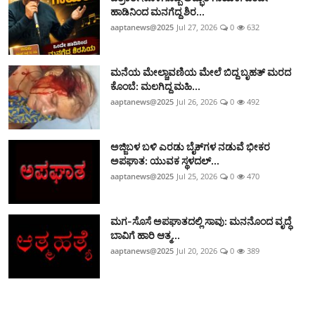
ಹಾಡಿನಿಂದ ಮನಗೆದ್ದ ಶಿರ...
aaptanews@2025
Jul 27, 2026
0
632
ಮನೆಯ ಮೇಲ್ಚಾವಣಿಯ ಮೇಲೆ ಬಿದ್ದ ಬೃಹತ್ ಮರದ
ಕೊಂಬೆ: ಮಲಗಿದ್ದ ಮಹಿ...
aaptanews@2025
Jul 26, 2026
0
492
ಅಜ್ಜಿಬಳ ಬಳಿ ಎರಡು ಬೈಕ್‌ಗಳ ನಡುವೆ ಭೀಕರ
ಅಪಘಾತ: ಯುವಕ ಸ್ಥಳದಲ್...
aaptanews@2025
Jul 25, 2026
0
470
ಮಗ-ಸೊಸೆ ಅಪಘಾತದಲ್ಲಿ ಸಾವು: ಮನನೊಂದ ವೃದ್ಧೆ
ಬಾವಿಗೆ ಹಾರಿ ಆತ್ಮ...
aaptanews@2025
Jul 20, 2026
0
389