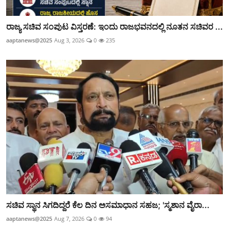
ರಾಜ್ಯ ಸಚಿವ ಸಂಪುಟ ವಿಸ್ತರಣೆ: ಇಂದು ರಾಜಭವನದಲ್ಲಿ ನೂತನ ಸಚಿವರ ...
aaptanews@2025
Aug 3, 2026
0
235
ಸಚಿವ ಸ್ಥಾನ ಸಿಗದಿದ್ದರೆ ಕೆಲ ದಿನ ಅಸಮಾಧಾನ ಸಹಜ; 'ಸ್ಮಶಾನ ವೈರಾ...
aaptanews@2025
Aug 7, 2026
0
94