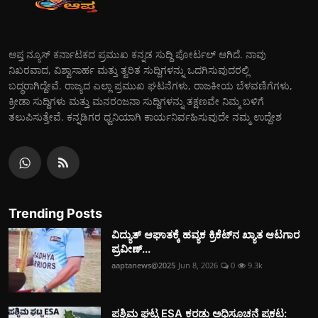
ಆಪ್ತ ನ್ಯೂಸ್ ಕರ್ನಾಟಕದ ಪ್ರಮುಖ ಕನ್ನಡ ಸುದ್ದಿ ಪೋರ್ಟಲ್ ಆಗಿದೆ. ನಾವು
ನಿಖರವಾದ, ವಿಶ್ವಾಸಾರ್ಹ ಮತ್ತು ತ್ವರಿತ ಸುದ್ದಿಗಳನ್ನು ಒದಗಿಸುವುದರಲ್ಲಿ
ಬದ್ಧರಾಗಿದ್ದೇವೆ. ರಾಜ್ಯದ ಎಲ್ಲಾ ಪ್ರಮುಖ ಘಟನೆಗಳು, ರಾಜಕೀಯ ಬೆಳವಣಿಗೆಗಳು,
ಕ್ರೀಡಾ ಸುದ್ದಿಗಳು ಮತ್ತು ಮನರಂಜನಾ ಸುದ್ದಿಗಳನ್ನು ತಕ್ಷಣವೇ ನಿಮ್ಮ ಬಳಿಗೆ
ತಲುಪಿಸುತ್ತೇವೆ. ಕನ್ನಡಿಗರ ಧ್ವನಿಯಾಗಿ ಕಾರ್ಯನಿರ್ವಹಿಸುವುದೇ ನಮ್ಮ ಉದ್ದೇಶ
Trending Posts
ವಿದ್ಯುತ್‌ ಆಘಾತಕ್ಕೆ ಹವ್ಯಕ ಕ್ರಿಕೆಟ್‌ನ ಖ್ಯಾತ ಆಟಗಾರ
ಪ್ರವೀಣ್...
aaptanews@2025
Jun 8, 2026
0
9.3k
ಪಶ್ಚಿಮ ಘಟ್ಟ ESA ಕರಡು ಅಧಿಸೂಚನೆ ಪ್ರಕಟ: