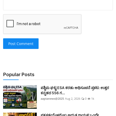
Post Comment
Popular Posts
ಪಶ್ಚಿಮ ಘಟ್ಟ ESA ಕರಡು ಅಧಿಸೂಚನೆ ಪ್ರಕಟ: ಉತ್ತರ
ಕನ್ನಡದ 556 ಗ...
aaptanews@2025
Aug 2, 2026
0
1k
ಪತ್ರಕರ್ತನೊಳಗೊಬ್ಬ ಅದ್ಭುತ ಗಾಯಕ! ಒಂದೇ