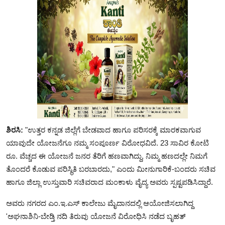
ಶಿರಸಿ:
"ಉತ್ತರ ಕನ್ನಡ ಜಿಲ್ಲೆಗೆ ಬೇಡವಾದ ಹಾಗೂ ಪರಿಸರಕ್ಕೆ ಮಾರಕವಾಗುವ
ಯಾವುದೇ ಯೋಜನೆಗೂ ನಮ್ಮ ಸಂಪೂರ್ಣ ವಿರೋಧವಿದೆ. 23 ಸಾವಿರ ಕೋಟಿ
ರೂ. ವೆಚ್ಚದ ಈ ಯೋಜನೆ ಜನರ ತೆರಿಗೆ ಹಣವಾಗಿದ್ದು, ನಿಮ್ಮ ಹಣದಲ್ಲೇ ನಿಮಗೆ
ತೊಂದರೆ ಕೊಡುವ ಪರಿಸ್ಥಿತಿ ಬರಬಾರದು," ಎಂದು ಮೀನುಗಾರಿಕೆ-ಬಂದರು ಸಚಿವ
ಹಾಗೂ ಜಿಲ್ಲಾ ಉಸ್ತುವಾರಿ ಸಚಿವರಾದ ಮಂಕಾಳು ವೈದ್ಯ ಅವರು ಸ್ಪಷ್ಟಪಡಿಸಿದ್ದಾರೆ.
ಅವರು ನಗರದ ಎಂ.ಇ.ಎಸ್ ಕಾಲೇಜು ಮೈದಾನದಲ್ಲಿ ಆಯೋಜಿಸಲಾಗಿದ್ದ
'ಅಘನಾಶಿನಿ-ಬೇಡ್ತಿ ನದಿ ತಿರುವು ಯೋಜನೆ ವಿರೋಧಿಸಿ ನಡೆದ ಬೃಹತ್