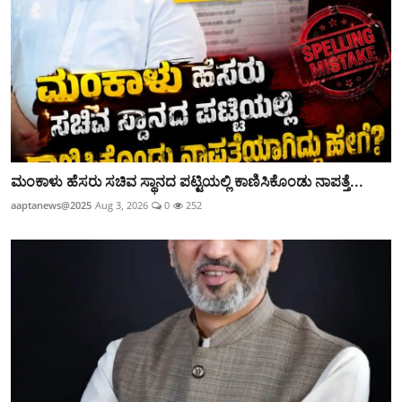
ಮಂಕಾಳು ಹೆಸರು ಸಚಿವ ಸ್ಥಾನದ ಪಟ್ಟಿಯಲ್ಲಿ ಕಾಣಿಸಿಕೊಂಡು ನಾಪತ್ತೆ...
aaptanews@2025
Aug 3, 2026
0
252