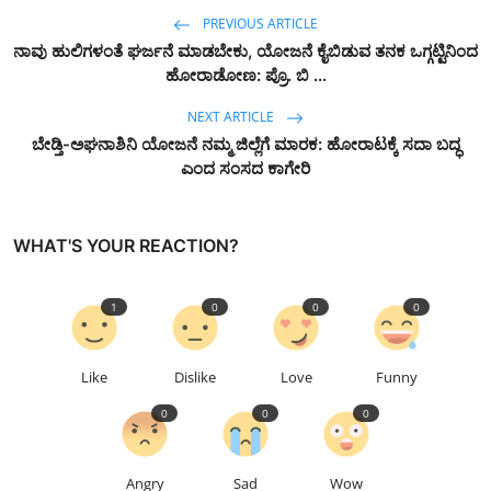
PREVIOUS ARTICLE
ನಾವು ಹುಲಿಗಳಂತೆ ಘರ್ಜನೆ ಮಾಡಬೇಕು, ಯೋಜನೆ ಕೈಬಿಡುವ ತನಕ ಒಗ್ಗಟ್ಟಿನಿಂದ
ಹೋರಾಡೋಣ: ಪ್ರೊ. ಬಿ ...
NEXT ARTICLE
ಬೇಡ್ತಿ-ಅಘನಾಶಿನಿ ಯೋಜನೆ ನಮ್ಮ ಜಿಲ್ಲೆಗೆ ಮಾರಕ: ಹೋರಾಟಕ್ಕೆ ಸದಾ ಬದ್ಧ
ಎಂದ ಸಂಸದ ಕಾಗೇರಿ
WHAT'S YOUR REACTION?
1
0
0
0
Like
Dislike
Love
Funny
0
0
0
Angry
Sad
Wow