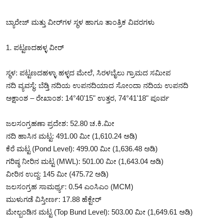
ಬ್ಯಾರೇಜ್ ಮತ್ತು ವೀರ್‌ಗಳ ಸ್ಥಳ ಹಾಗೂ ತಾಂತ್ರಿಕ ವಿವರಗಳು
1. ಪಟ್ಟಣದಹಳ್ಳ ವೀರ್
ಸ್ಥಳ: ಪಟ್ಟಣದಹಳ್ಳಾ ಹಳ್ಳದ ಮೇಲೆ, ಸಿರಳಬೈಲು ಗ್ರಾಮದ ಸಮೀಪ
ನದಿ ವ್ಯವಸ್ಥೆ: ಬೆಡ್ತಿ ನದಿಯ ಉಪನದಿಯಾದ ಸೋಂದಾ ನದಿಯ ಉಪನದಿ
ಅಕ್ಷಾಂಶ – ರೇಖಾಂಶ: 14°40'15" ಉತ್ತರ, 74°41'18" ಪೂರ್ವ
ಜಲಸಂಗ್ರಹಣಾ ಪ್ರದೇಶ: 52.80 ಚ.ಕಿ.ಮೀ
ನದಿ ಹಾಸಿನ ಮಟ್ಟ: 491.00 ಮೀ (1,610.24 ಅಡಿ)
ಕೆರೆ ಮಟ್ಟ (Pond Level): 499.00 ಮೀ (1,636.48 ಅಡಿ)
ಗರಿಷ್ಠ ನೀರಿನ ಮಟ್ಟ (MWL): 501.00 ಮೀ (1,643.04 ಅಡಿ)
ವೀರಿನ ಉದ್ದ: 145 ಮೀ (475.72 ಅಡಿ)
ಜಲಸಂಗ್ರಹ ಸಾಮರ್ಥ್ಯ: 0.54 ಎಂಸಿಎಂ (MCM)
ಮುಳುಗಡೆ ವಿಸ್ತೀರ್ಣ: 17.88 ಹೆಕ್ಟೇರ್
ಮೇಲ್ಬಂಡಿನ ಮಟ್ಟ (Top Bund Level): 503.00 ಮೀ (1,649.61 ಅಡಿ)