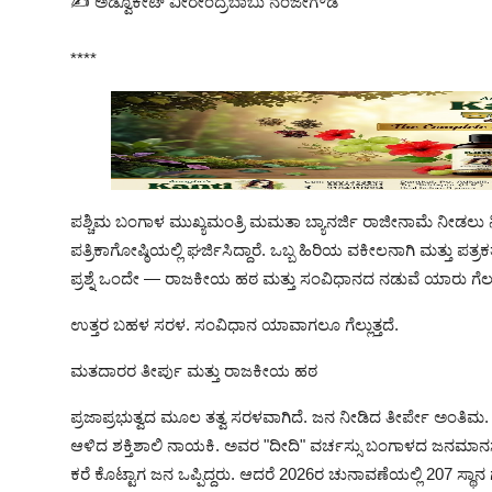
✍️ ಅಡ್ವೊಕೇಟ್ ವೀರೇಂದ್ರಬಾಬು ನಂಜೇಗೌಡ
****
ಪಶ್ಚಿಮ ಬಂಗಾಳ ಮುಖ್ಯಮಂತ್ರಿ ಮಮತಾ ಬ್ಯಾನರ್ಜಿ ರಾಜೀನಾಮೆ ನೀಡಲು ನಿರ
ಪತ್ರಿಕಾಗೋಷ್ಠಿಯಲ್ಲಿ ಘರ್ಜಿಸಿದ್ದಾರೆ. ಒಬ್ಬ ಹಿರಿಯ ವಕೀಲನಾಗಿ ಮತ್ತು 
ಪ್ರಶ್ನೆ ಒಂದೇ — ರಾಜಕೀಯ ಹಠ ಮತ್ತು ಸಂವಿಧಾನದ ನಡುವೆ ಯಾರು ಗೆಲ್ಲುತ
ಉತ್ತರ ಬಹಳ ಸರಳ. ಸಂವಿಧಾನ ಯಾವಾಗಲೂ ಗೆಲ್ಲುತ್ತದೆ.
ಮತದಾರರ ತೀರ್ಪು ಮತ್ತು ರಾಜಕೀಯ ಹಠ
ಪ್ರಜಾಪ್ರಭುತ್ವದ ಮೂಲ ತತ್ವ ಸರಳವಾಗಿದೆ. ಜನ ನೀಡಿದ ತೀರ್ಪೇ ಅಂತಿ
ಆಳಿದ ಶಕ್ತಿಶಾಲಿ ನಾಯಕಿ. ಅವರ "ದೀದಿ" ವರ್ಚಸ್ಸು ಬಂಗಾಳದ ಜನಮಾನಸದಲ
ಕರೆ ಕೊಟ್ಟಾಗ ಜನ ಒಪ್ಪಿದ್ದರು. ಆದರೆ 2026ರ ಚುನಾವಣೆಯಲ್ಲಿ 207 ಸ್ಥಾ