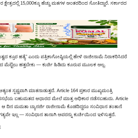
 ಕ್ಷೇತ್ರದಲ್ಲಿ 15,000ಕ್ಕೂ ಹೆಚ್ಚು ಮತಗಳ ಅಂತರದಿಂದ ಸೋತಿದ್ದಾರೆ. ಸರ್ಕಾರದ
ವದ ಕ್ರೂರ ಹತ್ಯೆ" ಎಂದು ಪತ್ರಿಕಾಗೋಷ್ಠಿಯಲ್ಲಿ ಹೇಳಿ ರಾಜೀನಾಮೆ ನಿರಾಕರಿಸಿದರೆ
 ಮೆಟ್ಟಿಲು ಹತ್ತಬೇಕು — ಕುರ್ಚಿ ಹಿಡಿದು ಕೂರುವ ಮೂಲಕ ಅಲ್ಲ.
ತ ಸ್ಪಷ್ಟವಾಗಿ ಮಾತನಾಡುತ್ತದೆ. Article 164 ಪ್ರಕಾರ ಮುಖ್ಯಮಂತ್ರಿ
ಧಾನಸಭೆಯ ಬಹುಮತದ ಆಧಾರದ ಮೇಲೆ ಮಾತ್ರ ಅಧಿಕಾರ ನಡೆಸಬಹುದು. Article
ೆ. ಆ ದಿನ ಮಮತಾ ಬ್ಯಾನರ್ಜಿ ರಾಜೀನಾಮೆ ಕೊಡದಿದ್ದರೂ ಸಂವಿಧಾನ ತಂತಾನೆ
್ಯವೇ ಇಲ್ಲ — ಸಂವಿಧಾನ ತಾನಾಗಿ ಅವರನ್ನು ಕುರ್ಚಿಯಿಂದ ಇಳಿಸುತ್ತದೆ.
ೆ