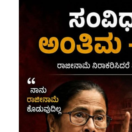
ತಂತ್ರಜ್ಞಾನ
ವೈವಿಧ್ಯಮಯ