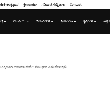
ಹಿತಿ-ತಂತ್ರಜ್ಞಾನ
ಕ್ರೀಡಾಂಗಣ
ಗಡಿನಾಡ ಸುದ್ದಿ ಜಾಲ
Contact
ಲ್ಲೆ
ರಾಜಕೀಯ
ದೇಶ-ವಿದೇಶ
ಕ್ರೀಡಾಂಗಣ
ಕೃಷಿರಂಗ
ಆಪ್ತ
ಯಮಂತ್ರಿಯಾಗಿ ಉಳಿಯಬಹುದೇ? ಸಂವಿಧಾನ ಏನು ಹೇಳುತ್ತದೆ?