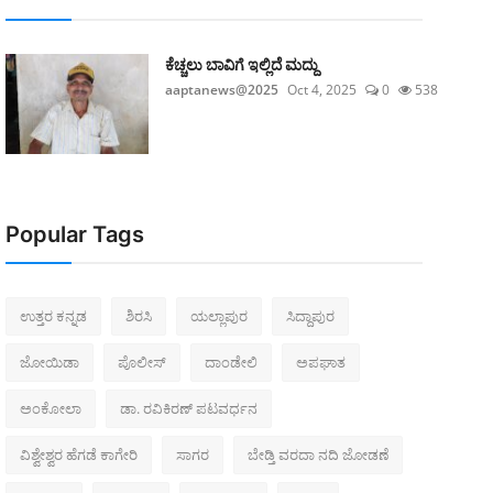
ಕೆಚ್ಚಲು ಬಾವಿಗೆ ಇಲ್ಲಿದೆ ಮದ್ದು
aaptanews@2025
Oct 4, 2025
0
538
Popular Tags
ಉತ್ತರ ಕನ್ನಡ
ಶಿರಸಿ
ಯಲ್ಲಾಪುರ
ಸಿದ್ದಾಪುರ
ಜೋಯಿಡಾ
ಪೊಲೀಸ್‌
ದಾಂಡೇಲಿ
ಅಪಘಾತ
ಅಂಕೋಲಾ
ಡಾ. ರವಿಕಿರಣ್ ಪಟವರ್ಧನ
ವಿಶ್ವೇಶ್ವರ ಹೆಗಡೆ ಕಾಗೇರಿ
ಸಾಗರ
ಬೇಡ್ತಿ ವರದಾ ನದಿ ಜೋಡಣೆ