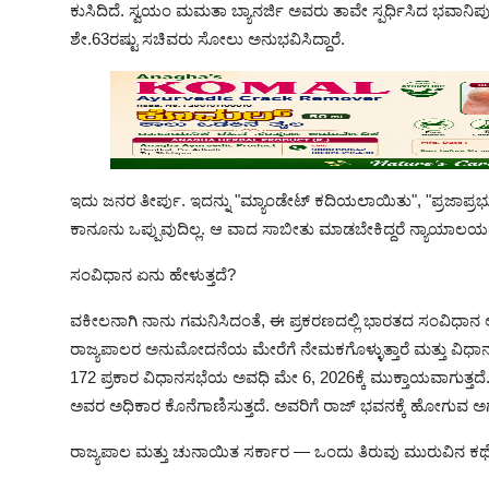
ಕುಸಿದಿದೆ. ಸ್ವಯಂ ಮಮತಾ ಬ್ಯಾನರ್ಜಿ ಅವರು ತಾವೇ ಸ್ಪರ್ಧಿಸಿದ ಭವಾನಿಪುರ
ಶೇ.63ರಷ್ಟು ಸಚಿವರು ಸೋಲು ಅನುಭವಿಸಿದ್ದಾರೆ.
ಇದು ಜನರ ತೀರ್ಪು. ಇದನ್ನು "ಮ್ಯಾಂಡೇಟ್ ಕದಿಯಲಾಯಿತು", "ಪ್ರಜಾಪ್ರಭುತ್
ಕಾನೂನು ಒಪ್ಪುವುದಿಲ್ಲ. ಆ ವಾದ ಸಾಬೀತು ಮಾಡಬೇಕಿದ್ದರೆ ನ್ಯಾಯಾಲಯದ
ಸಂವಿಧಾನ ಏನು ಹೇಳುತ್ತದೆ?
ವಕೀಲನಾಗಿ ನಾನು ಗಮನಿಸಿದಂತೆ, ಈ ಪ್ರಕರಣದಲ್ಲಿ ಭಾರತದ ಸಂವಿಧಾನ ಅತ್ಯಂ
ರಾಜ್ಯಪಾಲರ ಅನುಮೋದನೆಯ ಮೇರೆಗೆ ನೇಮಕಗೊಳ್ಳುತ್ತಾರೆ ಮತ್ತು ವಿ
172 ಪ್ರಕಾರ ವಿಧಾನಸಭೆಯ ಅವಧಿ ಮೇ 6, 2026ಕ್ಕೆ ಮುಕ್ತಾಯವಾಗುತ್ತದ
ಅವರ ಅಧಿಕಾರ ಕೊನೆಗಾಣಿಸುತ್ತದೆ. ಅವರಿಗೆ ರಾಜ್ ಭವನಕ್ಕೆ ಹೋಗುವ ಅಗತ
ರಾಜ್ಯಪಾಲ ಮತ್ತು ಚುನಾಯಿತ ಸರ್ಕಾರ — ಒಂದು ತಿರುವು ಮುರುವಿನ ಕಥ