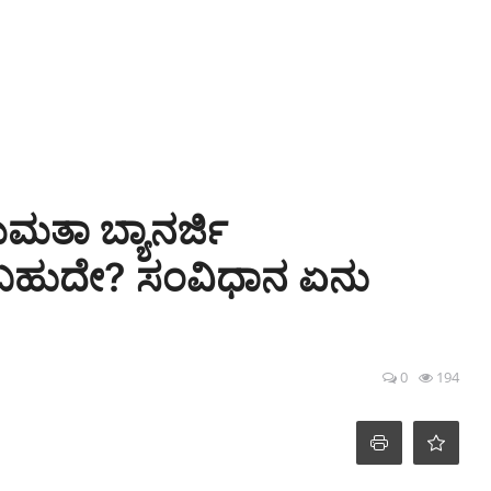
ಮತಾ ಬ್ಯಾನರ್ಜಿ
ಬಹುದೇ? ಸಂವಿಧಾನ ಏನು
0
194