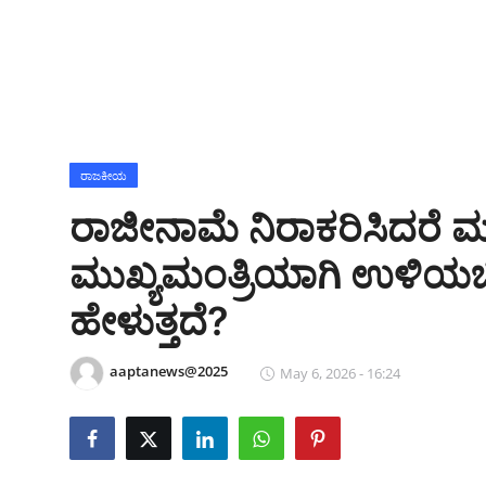
ಕ್ರೀಡಾಂಗಣ
ಗಡಿನಾಡ ಸುದ್ದಿ ಜಾಲ
ಜಿಲ್ಲೆ
ರಾಜಕೀಯ
ರಾಜಕೀಯ
ರಾಜೀನಾಮೆ ನಿರಾಕರಿಸಿದರೆ ಮ
ದೇಶ-ವಿದೇಶ
ಮುಖ್ಯಮಂತ್ರಿಯಾಗಿ ಉಳಿಯ
Contact
ಹೇಳುತ್ತದೆ?
ಕ್ರೀಡಾಂಗಣ
aaptanews@2025
May 6, 2026 - 16:24
ಕೃಷಿರಂಗ
ಆಪ್ತ‌ ಮನರಂಜನೆ