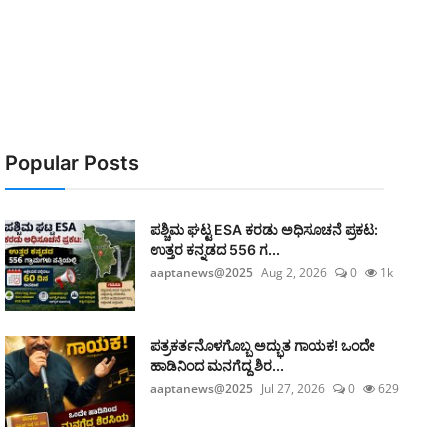
Popular Posts
ಪಶ್ಚಿಮ ಘಟ್ಟ ESA ಕರಡು ಅಧಿಸೂಚನೆ ಪ್ರಕಟ:
ಉತ್ತರ ಕನ್ನಡದ 556 ಗ...
aaptanews@2025
Aug 2, 2026
0
1k
ಪತ್ರಕರ್ತನೊಳಗೊಬ್ಬ ಅದ್ಭುತ ಗಾಯಕ! ಒಂದೇ
ಹಾಡಿನಿಂದ ಮನಗೆದ್ದ ಶಿರ...
aaptanews@2025
Jul 27, 2026
0
629