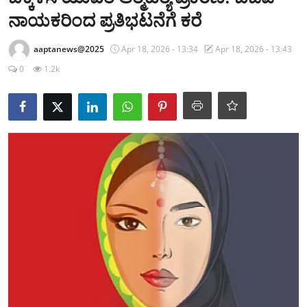
ಕ್ರೀಡಾಂಗಣ
ನಾಯಕರಿಂದ ಪ್ರತಿಭಟನೆಗೆ ಕರೆ
ಗಡಿನಾಡ ಸುದ್ದಿ ಜಾಲ
aaptanews@2025
Apr 18, 2026 - 13:34
Apr 18, 2026 - 13:43
0
1.2k
ಜಿಲ್ಲೆ
ರಾಜಕೀಯ
ದೇಶ-ವಿದೇಶ
Contact
ಕ್ರೀಡಾಂಗಣ
ಕೃಷಿರಂಗ
ಆಪ್ತ‌ ಮನರಂಜನೆ