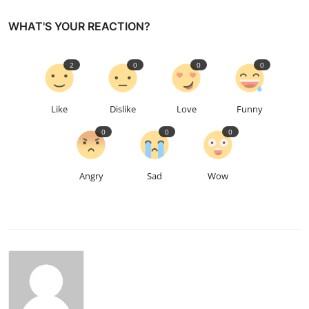
WHAT'S YOUR REACTION?
2
0
0
0
Like
Dislike
Love
Funny
0
0
0
Angry
Sad
Wow