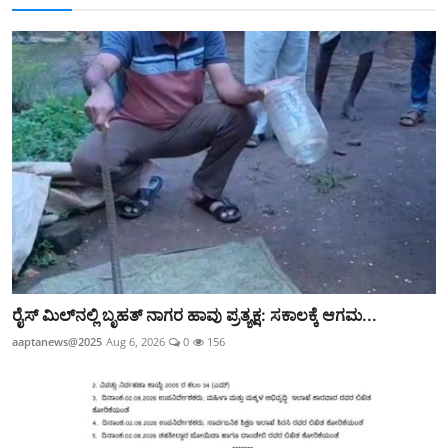
ರೈಸ್ ಮಿಲ್‌ನಲ್ಲಿ ಬೃಹತ್ ನಾಗರ ಹಾವು ಪ್ರತ್ಯಕ್ಷ: ಸಕಾಲಕ್ಕೆ ಆಗಮ...
aaptanews@2025
Aug 6, 2026
0
156