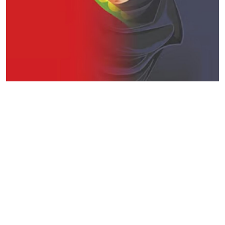
ತಂತ್ರಜ್ಞಾನ
ವೈವಿಧ್ಯಮಯ