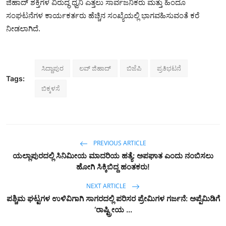
ಜಿಹಾದ್ ಶಕ್ತಿಗಳ ವಿರುದ್ಧ ಧ್ವನಿ ಎತ್ತಲು ಸಾರ್ವಜನಿಕರು ಮತ್ತು ಹಿಂದೂ
ಸಂಘಟನೆಗಳ ಕಾರ್ಯಕರ್ತರು ಹೆಚ್ಚಿನ ಸಂಖ್ಯೆಯಲ್ಲಿ ಭಾಗವಹಿಸುವಂತೆ ಕರೆ
ನೀಡಲಾಗಿದೆ.
ಸಿದ್ದಾಪುರ
ಲವ್‌ ಜಿಹಾದ್‌
ಬಿಜೆಪಿ
ಪ್ರತಿಭಟನೆ
Tags:
ಬಿಕ್ಕಳಸೆ
PREVIOUS ARTICLE
ಯಲ್ಲಾಪುರದಲ್ಲಿ ಸಿನಿಮೀಯ ಮಾದರಿಯ ಹತ್ಯೆ: ಅಪಘಾತ ಎಂದು ನಂಬಿಸಲು
ಹೋಗಿ ಸಿಕ್ಕಿಬಿದ್ದ ಹಂತಕರು!
NEXT ARTICLE
ಪಶ್ಚಿಮ ಘಟ್ಟಗಳ ಉಳಿವಿಗಾಗಿ ಸಾಗರದಲ್ಲಿ ಪರಿಸರ ಪ್ರೇಮಿಗಳ ಗರ್ಜನೆ: ಅಪ್ಪೆಮಿಡಿಗೆ
‘ರಾಷ್ಟ್ರೀಯ ...