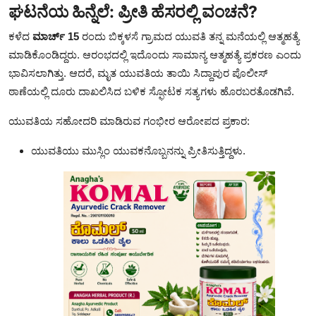
ಘಟನೆಯ ಹಿನ್ನೆಲೆ: ಪ್ರೀತಿ ಹೆಸರಲ್ಲಿ ವಂಚನೆ?
ಕಳೆದ
ಮಾರ್ಚ್ 15
ರಂದು ಬಿಕ್ಕಳಸೆ ಗ್ರಾಮದ ಯುವತಿ ತನ್ನ ಮನೆಯಲ್ಲಿ ಆತ್ಮಹತ್ಯೆ
ಮಾಡಿಕೊಂಡಿದ್ದರು. ಆರಂಭದಲ್ಲಿ ಇದೊಂದು ಸಾಮಾನ್ಯ ಆತ್ಮಹತ್ಯೆ ಪ್ರಕರಣ ಎಂದು
ಭಾವಿಸಲಾಗಿತ್ತು. ಆದರೆ, ಮೃತ ಯುವತಿಯ ತಾಯಿ ಸಿದ್ದಾಪುರ ಪೊಲೀಸ್
ಠಾಣೆಯಲ್ಲಿ ದೂರು ದಾಖಲಿಸಿದ ಬಳಿಕ ಸ್ಫೋಟಕ ಸತ್ಯಗಳು ಹೊರಬರತೊಡಗಿವೆ.
ಯುವತಿಯ ಸಹೋದರಿ ಮಾಡಿರುವ ಗಂಭೀರ ಆರೋಪದ ಪ್ರಕಾರ:
ಯುವತಿಯು ಮುಸ್ಲಿಂ ಯುವಕನೊಬ್ಬನನ್ನು ಪ್ರೀತಿಸುತ್ತಿದ್ದಳು.