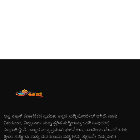
ಆಪ್ತ ನ್ಯೂಸ್ ಕರ್ನಾಟಕದ ಪ್ರಮುಖ ಕನ್ನಡ ಸುದ್ದಿ ಪೋರ್ಟಲ್ ಆಗಿದೆ. ನಾವು
ನಿಖರವಾದ, ವಿಶ್ವಾಸಾರ್ಹ ಮತ್ತು ತ್ವರಿತ ಸುದ್ದಿಗಳನ್ನು ಒದಗಿಸುವುದರಲ್ಲಿ
ಬದ್ಧರಾಗಿದ್ದೇವೆ. ರಾಜ್ಯದ ಎಲ್ಲಾ ಪ್ರಮುಖ ಘಟನೆಗಳು, ರಾಜಕೀಯ ಬೆಳವಣಿಗೆಗಳು,
ಕ್ರೀಡಾ ಸುದ್ದಿಗಳು ಮತ್ತು ಮನರಂಜನಾ ಸುದ್ದಿಗಳನ್ನು ತಕ್ಷಣವೇ ನಿಮ್ಮ ಬಳಿಗೆ