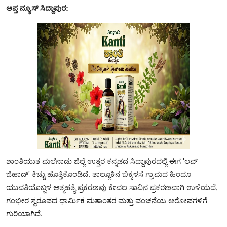
ಆಪ್ತ ನ್ಯೂಸ್‌
ಸಿದ್ದಾಪುರ:
ಶಾಂತಿಯುತ ಮಲೆನಾಡು ಜಿಲ್ಲೆ ಉತ್ತರ ಕನ್ನಡದ ಸಿದ್ದಾಪುರದಲ್ಲಿ ಈಗ 'ಲವ್
ಜಿಹಾದ್' ಕಿಚ್ಚು ಹೊತ್ತಿಕೊಂಡಿದೆ. ತಾಲ್ಲೂಕಿನ ಬಿಕ್ಕಳಸೆ ಗ್ರಾಮದ ಹಿಂದೂ
ಯುವತಿಯೊಬ್ಬಳ ಆತ್ಮಹತ್ಯೆ ಪ್ರಕರಣವು ಕೇವಲ ಸಾವಿನ ಪ್ರಕರಣವಾಗಿ ಉಳಿಯದೆ,
ಗಂಭೀರ ಸ್ವರೂಪದ ಧಾರ್ಮಿಕ ಮತಾಂತರ ಮತ್ತು ವಂಚನೆಯ ಆರೋಪಗಳಿಗೆ
ಗುರಿಯಾಗಿದೆ.