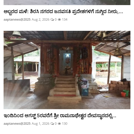
ಅಬ್ಬರದ ಮಳೆ: ಶಿರಸಿ ನಗರದ ಜನವಸತಿ ಪ್ರದೇಶಗಳಿಗೆ ನುಗ್ಗಿದ ನೀರು,...
aaptanews@2025
Aug 2, 2026
0
134
ಇಂದಿನಿಂದ ಆಗಸ್ಟ್‌ 5ರವರೆಗೆ ಶ್ರೀ ರಾಮನಾಥೇಶ್ವರ ದೇವಸ್ಥಾನದಲ್ಲಿ...
aaptanews@2025
Aug 1, 2026
0
130