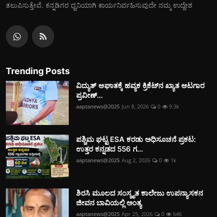
ತಲುಪಿಸುತ್ತೇವೆ. ಕನ್ನಡಿಗರ ಧ್ವನಿಯಾಗಿ ಕಾರ್ಯನಿರ್ವಹಿಸುವುದೇ ನಮ್ಮ ಉದ್ದೇಶ
Trending Posts
ವಿದ್ಯುತ್‌ ಆಘಾತಕ್ಕೆ ಹವ್ಯಕ ಕ್ರಿಕೆಟ್‌ನ ಖ್ಯಾತ ಆಟಗಾರ
ಪ್ರವೀಣ್...
aaptanews@2025
Jun 8, 2026
0
9.3k
ಪಶ್ಚಿಮ ಘಟ್ಟ ESA ಕರಡು ಅಧಿಸೂಚನೆ ಪ್ರಕಟ:
ಉತ್ತರ ಕನ್ನಡದ 556 ಗ...
aaptanews@2025
Aug 2, 2026
0
1k
ಶಿರಸಿ ಮೂಲದ ಸಂಸ್ಕೃತ ಕಾಲೇಜು ಉಪನ್ಯಾಸಕನ
ಜೀವನ ಬಾವಿಯಲ್ಲಿ ಅಂತ್ಯ
aaptanews@2025
Apr 25, 2026
0
646