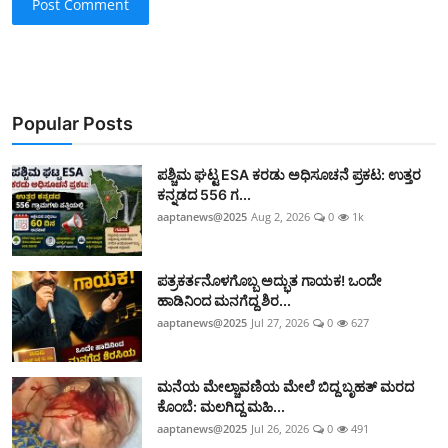
Post Comment
Popular Posts
ಪಶ್ಚಿಮ ಘಟ್ಟ ESA ಕರಡು ಅಧಿಸೂಚನೆ ಪ್ರಕಟ: ಉತ್ತರ
ಕನ್ನಡದ 556 ಗ...
aaptanews@2025
Aug 2, 2026
0
1k
ಪತ್ರಕರ್ತನೊಳಗೊಬ್ಬ ಅದ್ಭುತ ಗಾಯಕ! ಒಂದೇ
ಹಾಡಿನಿಂದ ಮನಗೆದ್ದ ಶಿರ...
aaptanews@2025
Jul 27, 2026
0
627
ಮನೆಯ ಮೇಲ್ಚಾವಣಿಯ ಮೇಲೆ ಬಿದ್ದ ಬೃಹತ್ ಮರದ
ಕೊಂಬೆ: ಮಲಗಿದ್ದ ಮಹಿ...
aaptanews@2025
Jul 26, 2026
0
491