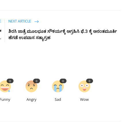
E
NEXT ARTICLE
್
ಶಿರಸಿ ಜಾತ್ರೆ ಮೂಲಭೂತ ಸೌಕರ್ಯಕ್ಕೆ ಅಗ್ರಹಿಸಿ ಫೆ.3 ಕ್ಕೆ ಅನಂತಮೂರ್ತಿ
.
ಹೆಗಡೆ ಉಪವಾಸ ಸತ್ಯಾಗ್ರಹ
0
0
0
0
Funny
Angry
Sad
Wow