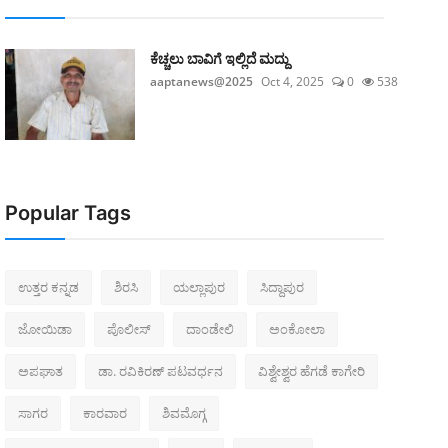
ಕೆಚ್ಚಲು ಬಾವಿಗೆ ಇಲ್ಲಿದೆ ಮದ್ದು
aaptanews@2025
Oct 4, 2025
0
538
Popular Tags
ಉತ್ತರ ಕನ್ನಡ
ಶಿರಸಿ
ಯಲ್ಲಾಪುರ
ಸಿದ್ದಾಪುರ
ಜೋಯಿಡಾ
ಪೊಲೀಸ್‌
ದಾಂಡೇಲಿ
ಅಂಕೋಲಾ
ಅಪಘಾತ
ಡಾ. ರವಿಕಿರಣ್ ಪಟವರ್ಧನ
ವಿಶ್ವೇಶ್ವರ ಹೆಗಡೆ ಕಾಗೇರಿ
ಸಾಗರ
ಕಾರವಾರ
ಶಿವಮೊಗ್ಗ