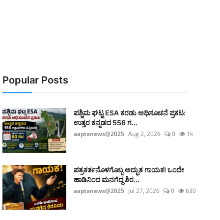
Popular Posts
ಪಶ್ಚಿಮ ಘಟ್ಟ ESA ಕರಡು ಅಧಿಸೂಚನೆ ಪ್ರಕಟ:
ಉತ್ತರ ಕನ್ನಡದ 556 ಗ...
aaptanews@2025
Aug 2, 2026
0
1k
ಪತ್ರಕರ್ತನೊಳಗೊಬ್ಬ ಅದ್ಭುತ ಗಾಯಕ! ಒಂದೇ
ಹಾಡಿನಿಂದ ಮನಗೆದ್ದ ಶಿರ...
aaptanews@2025
Jul 27, 2026
0
630