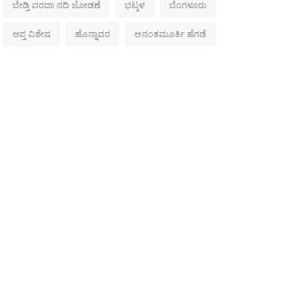
ಬೇಡ್ತಿ ವರದಾ ನದಿ ಜೋಡಣೆ
ಭಟ್ಕಳ
ಬೆಂಗಳೂರು
ಆಪ್ತ ವಿಶೇಷ
ಹೊನ್ನಾವರ
ಅನಂತಮೂರ್ತಿ ಹೆಗಡೆ