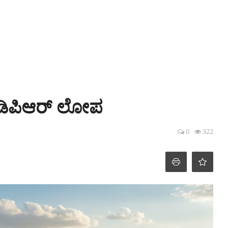
ಡಿಪಿಆರ್‌ ಲೋಪ
0
322