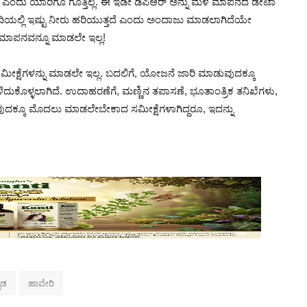
ಾಕೆ ಎಂದು ಯಾರಿಗೂ ಗೊತ್ತಿಲ್ಲ. ಈ ಇಡೀ ಡಿಪಿಆರ್‌ ಅನ್ನು ಮಳೆ ಮಾಪನದ ಡೇಟಾ
ನದಿಯಲ್ಲಿ ಇಷ್ಟು ನೀರು ಹರಿಯುತ್ತದೆ ಎಂದು ಅಂದಾಜು ಮಾಡಲಾಗಿದೆಯೇ
ೇ ಮಾಪನವನ್ನೂ ಮಾಡಲೇ ಇಲ್ಲ!
ಕ್ಷೆಗಳನ್ನು ಮಾಡಲೇ ಇಲ್ಲ. ಬದಲಿಗೆ, ಯೋಜನೆ ಜಾರಿ ಮಾಡುವುದಕ್ಕೂ
ಳೆದುಕೊಳ್ಳಲಾಗಿದೆ. ಉದಾಹರಣೆಗೆ, ಮಣ್ಣಿನ ತಪಾಸಣೆ, ಭೂತಾಂತ್ರಿಕ ತನಿಖೆಗಳು,
ಡುವುದಕ್ಕೂ ಮೊದಲು ಮಾಡಲೇಬೇಕಾದ ಸಮೀಕ್ಷೆಗಳಾಗಿದ್ದರೂ, ಇದನ್ನು
ನಡ
ಹಾವೇರಿ