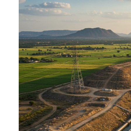
ತಂತ್ರಜ್ಞಾನ
ವೈವಿಧ್ಯಮಯ