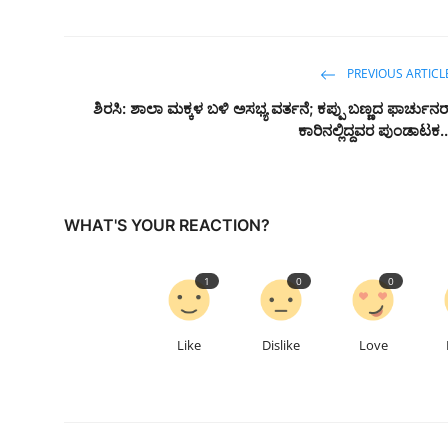
PREVIOUS ARTICL
ಶಿರಸಿ: ಶಾಲಾ ಮಕ್ಕಳ ಬಳಿ ಅಸಭ್ಯ ವರ್ತನೆ; ಕಪ್ಪು ಬಣ್ಣದ ಫಾರ್ಚುನರ
ಕಾರಿನಲ್ಲಿದ್ದವರ ಪುಂಡಾಟಕ..
WHAT'S YOUR REACTION?
1
0
0
Like
Dislike
Love