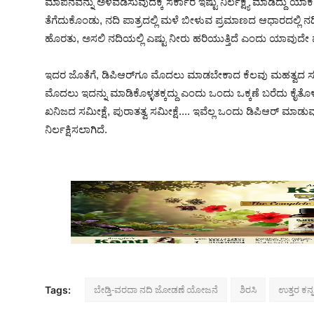
ಮಾಪನವನ್ನು ಅಳವಡಿಸುವುದಕ್ಕೆ ಸರ್ಕಾರ ಇಷ್ಟು ನಿರ್ಲಕ್ಷ್ಯ ಮಾಡಿದ್ದು ಯ
ತೆಗೆದುಕೊಂಡು, ನದಿ ಪಾತ್ರದಲ್ಲಿ ಮಳೆ ಬೀಳುವ ಪ್ರಮಾಣದ ಆಧಾರದಲ್ಲಿ 
ಹೊರತು, ಅಸಲಿ ನದಿಯಲ್ಲಿ ಎಷ್ಟು ನೀರು ಹರಿಯುತ್ತಿದೆ ಎಂದು ಯಾವುದ
ಇದರ ಜೊತೆಗೆ, ಡಿಪಿಆರ್‌ಗೂ ಮೊದಲು ಮಾಡಬೇಕಾದ ಕೆಲವು ಮಹತ್ವದ ಸಮೀ
ಮೊದಲು ಇದನ್ನು ಮಾಡಿಕೊಳ್ಳತಕ್ಕದ್ದು ಎಂದು ಒಂದು ಒಕ್ಕಣೆ ಬರೆದು ಕೈತೊ
ಖನಿಜದ ಸಮೀಕ್ಷೆ, ಪುರಾತತ್ವ ಸಮೀಕ್ಷೆ.... ಇವೆಲ್ಲ ಒಂದು ಡಿಪಿಆರ್ ಮಾ
ನಿರ್ಲಕ್ಷಿಸಲಾಗಿದೆ.
ಬೇಡ್ತಿ-ವರದಾ ನದಿ ಜೋಡಣೆ ಯೋಜನೆ
ಶಿರಸಿ
ಉತ್ತರ ಕನ್
Tags: