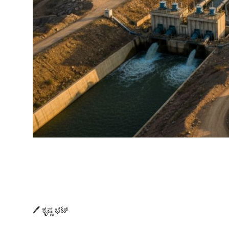
🖊️ ಕೃಷ್ಣ ಭಟ್