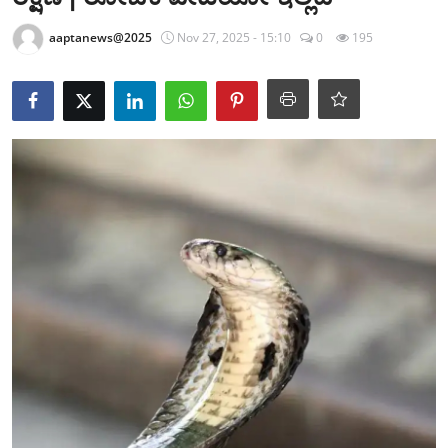
ಕ್ರೀಡಾಂಗಣ
aaptanews@2025
Nov 27, 2025 - 15:10
0
195
ಗಡಿನಾಡ ಸುದ್ದಿ ಜಾಲ
ಜಿಲ್ಲೆ
ರಾಜಕೀಯ
ದೇಶ-ವಿದೇಶ
Contact
ಕ್ರೀಡಾಂಗಣ
ಕೃಷಿರಂಗ
ಆಪ್ತ‌ ಮನರಂಜನೆ