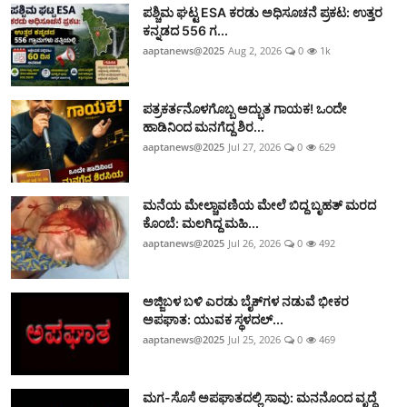
ಪಶ್ಚಿಮ ಘಟ್ಟ ESA ಕರಡು ಅಧಿಸೂಚನೆ ಪ್ರಕಟ: ಉತ್ತರ
ಕನ್ನಡದ 556 ಗ...
aaptanews@2025
Aug 2, 2026
0
1k
ಪತ್ರಕರ್ತನೊಳಗೊಬ್ಬ ಅದ್ಭುತ ಗಾಯಕ! ಒಂದೇ
ಹಾಡಿನಿಂದ ಮನಗೆದ್ದ ಶಿರ...
aaptanews@2025
Jul 27, 2026
0
629
ಮನೆಯ ಮೇಲ್ಚಾವಣಿಯ ಮೇಲೆ ಬಿದ್ದ ಬೃಹತ್ ಮರದ
ಕೊಂಬೆ: ಮಲಗಿದ್ದ ಮಹಿ...
aaptanews@2025
Jul 26, 2026
0
492
ಅಜ್ಜಿಬಳ ಬಳಿ ಎರಡು ಬೈಕ್‌ಗಳ ನಡುವೆ ಭೀಕರ
ಅಪಘಾತ: ಯುವಕ ಸ್ಥಳದಲ್...
aaptanews@2025
Jul 25, 2026
0
469
ಮಗ-ಸೊಸೆ ಅಪಘಾತದಲ್ಲಿ ಸಾವು: ಮನನೊಂದ ವೃದ್ಧೆ