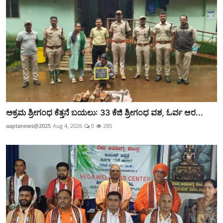
ಅಕ್ರಮ ಶ್ರೀಗಂಧ ಕೆತ್ತನೆ ಬಯಲು: 33 ಕೆಜಿ ಶ್ರೀಗಂಧ ವಶ, ಓರ್ವ ಆರ...
aaptanews@2025
Aug 4, 2026
0
285