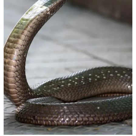
ತಂತ್ರಜ್ಞಾನ
ವೈವಿಧ್ಯಮಯ