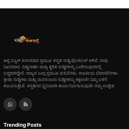
ಆಪ್ತ ನ್ಯೂಸ್ ಕರ್ನಾಟಕದ ಪ್ರಮುಖ ಕನ್ನಡ ಸುದ್ದಿ ಪೋರ್ಟಲ್ ಆಗಿದೆ. ನಾವು
ನಿಖರವಾದ, ವಿಶ್ವಾಸಾರ್ಹ ಮತ್ತು ತ್ವರಿತ ಸುದ್ದಿಗಳನ್ನು ಒದಗಿಸುವುದರಲ್ಲಿ
ಬದ್ಧರಾಗಿದ್ದೇವೆ. ರಾಜ್ಯದ ಎಲ್ಲಾ ಪ್ರಮುಖ ಘಟನೆಗಳು, ರಾಜಕೀಯ ಬೆಳವಣಿಗೆಗಳು,
ಕ್ರೀಡಾ ಸುದ್ದಿಗಳು ಮತ್ತು ಮನರಂಜನಾ ಸುದ್ದಿಗಳನ್ನು ತಕ್ಷಣವೇ ನಿಮ್ಮ ಬಳಿಗೆ
ತಲುಪಿಸುತ್ತೇವೆ. ಕನ್ನಡಿಗರ ಧ್ವನಿಯಾಗಿ ಕಾರ್ಯನಿರ್ವಹಿಸುವುದೇ ನಮ್ಮ ಉದ್ದೇಶ
Trending Posts