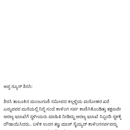
ಆಪ್ತ ನ್ಯೂಸ್‌ ಶಿರಸಿ:
ಶಿರಸಿ ತಾಲೂಕಿನ ಮಂಜುಗುಣಿ ಸಮೀಪದ ಕಲ್ಲಳ್ಳಿಯ ಮನೋಹರ ಖರೆ
ಎನ್ನುವವರ ಮನೆಯಲ್ಲಿ ನಿನ್ನೆ ಸಂಜೆ ಕಾಳಿಂಗ ಸರ್ಪ ಕಾಣಿಸಿಕೊಂಡಿತ್ತು ತಕ್ಷಣವೇ
ಅರಣ್ಯ ಇಲಾಖೆಗೆ ಸ್ಥಳೀಯರು ಮಾಹಿತಿ ನೀಡಿದ್ದು ಅರಣ್ಯ ಇಲಾಖೆ ಸಿಬ್ಬಂದಿ ಸ್ಥಳಕ್ಕೆ
ದೌಡಾಯಿಸಿದರು.. ಬಳಿಕ ಉರಗ ತಜ್ಞ ಮಾಜ್ ಸೈಯ್ಯದ್ ಕಾಳಿಂಗಸರ್ಪವನ್ನು