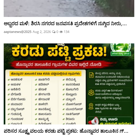
ಅಬ್ಬರದ ಮಳೆ: ಶಿರಸಿ ನಗರದ ಜನವಸತಿ ಪ್ರದೇಶಗಳಿಗೆ ನುಗ್ಗಿದ ನೀರು,...
aaptanews@2025
Aug 2, 2026
0
134
ಪರಿಸರ ಸೂಕ್ಷ್ಮ ವಲಯ ಕರಡು ಪಟ್ಟಿ ಪ್ರಕಟ: ಹೊನ್ನಾವರ ತಾಲೂಕಿನ ಗ್...