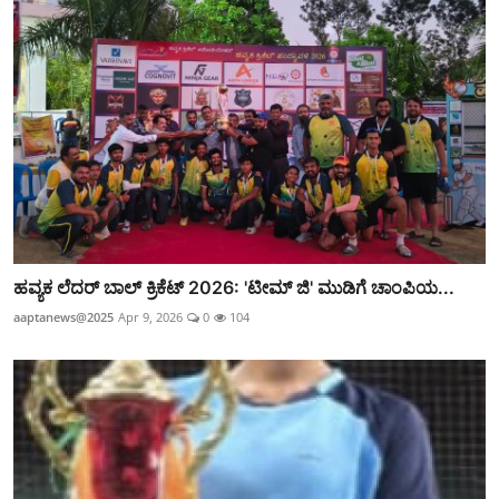
ಹವ್ಯಕ ಲೆದರ್ ಬಾಲ್ ಕ್ರಿಕೆಟ್ 2026: 'ಟೀಮ್ ಜಿ' ಮುಡಿಗೆ ಚಾಂಪಿಯ...
aaptanews@2025
Apr 9, 2026
0
104