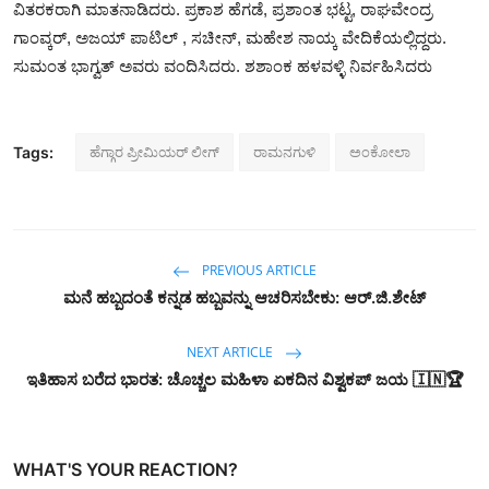
ವಿತರಕರಾಗಿ ಮಾತನಾಡಿದರು. ಪ್ರಕಾಶ ಹೆಗಡೆ, ಪ್ರಶಾಂತ ಭಟ್ಟ, ರಾಘವೇಂದ್ರ
ಗಾಂವ್ಕರ್, ಅಜಯ್ ಪಾಟಿಲ್ , ಸಚೀನ್, ಮಹೇಶ‌ ನಾಯ್ಕ ವೇದಿಕೆಯಲ್ಲಿದ್ದರು.
ಸುಮಂತ ಭಾಗ್ವತ್ ಅವರು ವಂದಿಸಿದರು. ಶಶಾಂಕ ಹಳವಳ್ಳಿ ನಿರ್ವಹಿಸಿದರು
ಹೆಗ್ಗಾರ ಪ್ರೀಮಿಯರ್ ಲೀಗ್
ರಾಮನಗುಳಿ
ಅಂಕೋಲಾ
Tags:
PREVIOUS ARTICLE
ಮನೆ ಹಬ್ಬದಂತೆ ಕನ್ನಡ ಹಬ್ಬವನ್ನು ಆಚರಿಸಬೇಕು: ಆರ್.ಜಿ.ಶೇಟ್‌
NEXT ARTICLE
ಇತಿಹಾಸ ಬರೆದ ಭಾರತ: ಚೊಚ್ಚಲ ಮಹಿಳಾ ಏಕದಿನ ವಿಶ್ವಕಪ್ ಜಯ 🇮🇳🏆
WHAT'S YOUR REACTION?