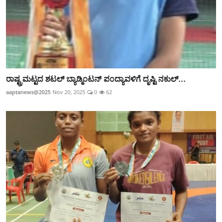
ರಾಷ್ಟ್ರಮಟ್ಟದ ಶಟಲ್ ಬ್ಯಾಡ್ಮಿಂಟನ್ ಪಂದ್ಯಾವಳಿಗೆ ದೃಷ್ಟಿ ನಕುಲ್...
aaptanews@2025
Nov 20, 2025
0
62