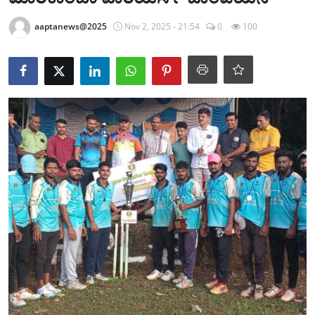
ಕ್ರೀಡಾಂಗಣ
aaptanews@2025
Nov 2, 2025 - 21:54
0
100
ಗಡಿನಾಡ ಸುದ್ದಿ ಜಾಲ
ಜಿಲ್ಲೆ
ರಾಜಕೀಯ
ದೇಶ-ವಿದೇಶ
Contact
ಕ್ರೀಡಾಂಗಣ
ಕೃಷಿರಂಗ
ಆಪ್ತ‌ ಮನರಂಜನೆ