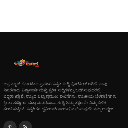
ಆಪ್ತ ನ್ಯೂಸ್ ಕರ್ನಾಟಕದ ಪ್ರಮುಖ ಕನ್ನಡ ಸುದ್ದಿ ಪೋರ್ಟಲ್ ಆಗಿದೆ. ನಾವು
ನಿಖರವಾದ, ವಿಶ್ವಾಸಾರ್ಹ ಮತ್ತು ತ್ವರಿತ ಸುದ್ದಿಗಳನ್ನು ಒದಗಿಸುವುದರಲ್ಲಿ
ಬದ್ಧರಾಗಿದ್ದೇವೆ. ರಾಜ್ಯದ ಎಲ್ಲಾ ಪ್ರಮುಖ ಘಟನೆಗಳು, ರಾಜಕೀಯ ಬೆಳವಣಿಗೆಗಳು,
ಕ್ರೀಡಾ ಸುದ್ದಿಗಳು ಮತ್ತು ಮನರಂಜನಾ ಸುದ್ದಿಗಳನ್ನು ತಕ್ಷಣವೇ ನಿಮ್ಮ ಬಳಿಗೆ
ತಲುಪಿಸುತ್ತೇವೆ. ಕನ್ನಡಿಗರ ಧ್ವನಿಯಾಗಿ ಕಾರ್ಯನಿರ್ವಹಿಸುವುದೇ ನಮ್ಮ ಉದ್ದೇಶ