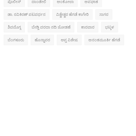
ಪೊಲೀಸ್‌
ದಾಂಡೇಲಿ
ಅಂಕೋಲಾ
ಅಪಘಾತ
ಡಾ. ರವಿಕಿರಣ್ ಪಟವರ್ಧನ
ವಿಶ್ವೇಶ್ವರ ಹೆಗಡೆ ಕಾಗೇರಿ
ಸಾಗರ
ಶಿವಮೊಗ್ಗ
ಬೇಡ್ತಿ ವರದಾ ನದಿ ಜೋಡಣೆ
ಕಾರವಾರ
ಭಟ್ಕಳ
ಬೆಂಗಳೂರು
ಹೊನ್ನಾವರ
ಆಪ್ತ ವಿಶೇಷ
ಅನಂತಮೂರ್ತಿ ಹೆಗಡೆ