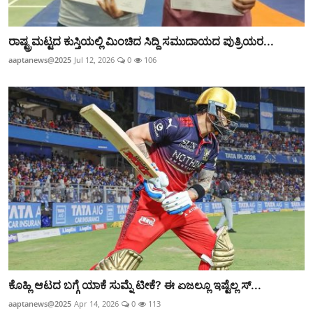
ರಾಷ್ಟ್ರಮಟ್ಟದ ಕುಸ್ತಿಯಲ್ಲಿ ಮಿಂಚಿದ ಸಿದ್ದಿ ಸಮುದಾಯದ ಪುತ್ರಿಯರ...
aaptanews@2025
Jul 12, 2026
0
106
ಕೊಹ್ಲಿ ಆಟದ ಬಗ್ಗೆ ಯಾಕೆ ಸುಮ್ನೆ ಟೀಕೆ? ಈ ಏಜಲ್ಲೂ ಇಷ್ಟೆಲ್ಲ ಸ್...
aaptanews@2025
Apr 14, 2026
0
113