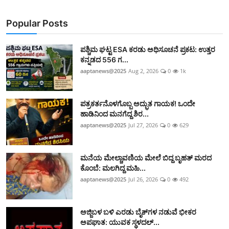
Popular Posts
ಪಶ್ಚಿಮ ಘಟ್ಟ ESA ಕರಡು ಅಧಿಸೂಚನೆ ಪ್ರಕಟ: ಉತ್ತರ
ಕನ್ನಡದ 556 ಗ...
aaptanews@2025
Aug 2, 2026
0
1k
ಪತ್ರಕರ್ತನೊಳಗೊಬ್ಬ ಅದ್ಭುತ ಗಾಯಕ! ಒಂದೇ
ಹಾಡಿನಿಂದ ಮನಗೆದ್ದ ಶಿರ...
aaptanews@2025
Jul 27, 2026
0
629
ಮನೆಯ ಮೇಲ್ಚಾವಣಿಯ ಮೇಲೆ ಬಿದ್ದ ಬೃಹತ್ ಮರದ
ಕೊಂಬೆ: ಮಲಗಿದ್ದ ಮಹಿ...
aaptanews@2025
Jul 26, 2026
0
492
ಅಜ್ಜಿಬಳ ಬಳಿ ಎರಡು ಬೈಕ್‌ಗಳ ನಡುವೆ ಭೀಕರ
ಅಪಘಾತ: ಯುವಕ ಸ್ಥಳದಲ್...