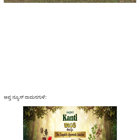
ತಂತ್ರಜ್ಞಾನ
ವೈವಿಧ್ಯಮಯ
ಆಪ್ತ ನ್ಯೂಸ್ ರಾಮನಗುಳಿ: