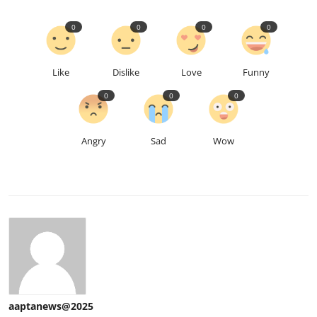
0
0
0
0
Like
Dislike
Love
Funny
0
0
0
Angry
Sad
Wow
aaptanews@2025