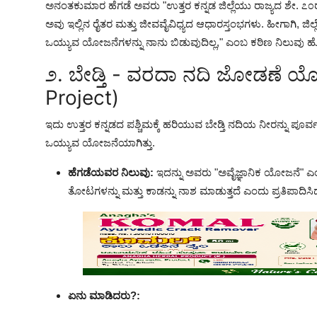
ಅನಂತಕುಮಾರ ಹೆಗಡೆ ಅವರು "ಉತ್ತರ ಕನ್ನಡ ಜಿಲ್ಲೆಯು ರಾಜ್ಯದ ಶೇ. ೭೦ರ
ಅವು ಇಲ್ಲಿನ ರೈತರ ಮತ್ತು ಜೀವವೈವಿಧ್ಯದ ಆಧಾರಸ್ತಂಭಗಳು. ಹೀಗಾಗಿ, ಜಿಲ್ಲೆಯ 
ಒಯ್ಯುವ ಯೋಜನೆಗಳನ್ನು ನಾನು ಬಿಡುವುದಿಲ್ಲ," ಎಂಬ ಕಠಿಣ ನಿಲುವು ಹೊ
೨. ಬೇಡ್ತಿ - ವರದಾ ನದಿ ಜೋಡಣೆ ಯ
Project)
ಇದು ಉತ್ತರ ಕನ್ನಡದ ಪಶ್ಚಿಮಕ್ಕೆ ಹರಿಯುವ ಬೇಡ್ತಿ ನದಿಯ ನೀರನ್ನು ಪೂರ್
ಒಯ್ಯುವ ಯೋಜನೆಯಾಗಿತ್ತು.
ಹೆಗಡೆಯವರ ನಿಲುವು:
ಇದನ್ನು ಅವರು "ಅವೈಜ್ಞಾನಿಕ ಯೋಜನೆ" ಎಂದ
ತೋಟಗಳನ್ನು ಮತ್ತು ಕಾಡನ್ನು ನಾಶ ಮಾಡುತ್ತದೆ ಎಂದು ಪ್ರತಿಪಾದಿಸಿ
ಏನು ಮಾಡಿದರು?: