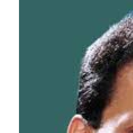
ತಂತ್ರಜ್ಞಾನ
ವೈವಿಧ್ಯಮಯ