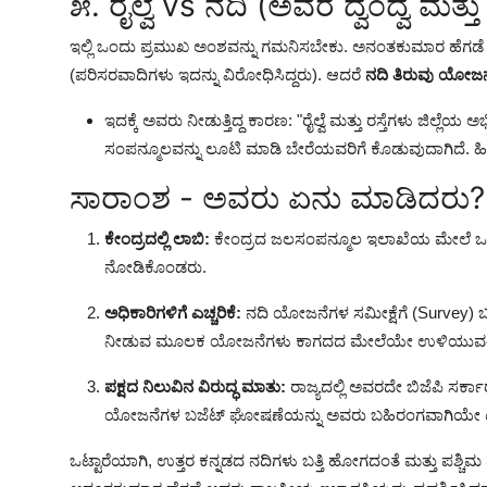
೫. ರೈಲ್ವೆ vs ನದಿ (ಅವರ ದ್ವಂದ್ವ ಮತ್ತು ಸ
ಇಲ್ಲಿ ಒಂದು ಪ್ರಮುಖ ಅಂಶವನ್ನು ಗಮನಿಸಬೇಕು. ಅನಂತಕುಮಾರ ಹೆಗಡ
(ಪರಿಸರವಾದಿಗಳು ಇದನ್ನು ವಿರೋಧಿಸಿದ್ದರು). ಆದರೆ
ನದಿ ತಿರುವು ಯೋಜನ
ಇದಕ್ಕೆ ಅವರು ನೀಡುತ್ತಿದ್ದ ಕಾರಣ: "ರೈಲ್ವೆ ಮತ್ತು ರಸ್ತೆಗಳು ಜಿಲ್ಲೆ
ಸಂಪನ್ಮೂಲವನ್ನು ಲೂಟಿ ಮಾಡಿ ಬೇರೆಯವರಿಗೆ ಕೊಡುವುದಾಗಿದೆ. ಹೀಗಾ
ಸಾರಾಂಶ - ಅವರು ಏನು ಮಾಡಿದರು?
ಕೇಂದ್ರದಲ್ಲಿ ಲಾಬಿ:
ಕೇಂದ್ರದ ಜಲಸಂಪನ್ಮೂಲ ಇಲಾಖೆಯ ಮೇಲೆ ಒತ್ತ
ನೋಡಿಕೊಂಡರು.
ಅಧಿಕಾರಿಗಳಿಗೆ ಎಚ್ಚರಿಕೆ:
ನದಿ ಯೋಜನೆಗಳ ಸಮೀಕ್ಷೆಗೆ (Survey) ಬರು
ನೀಡುವ ಮೂಲಕ ಯೋಜನೆಗಳು ಕಾಗದದ ಮೇಲೆಯೇ ಉಳಿಯುವಂತ
ಪಕ್ಷದ ನಿಲುವಿನ ವಿರುದ್ಧ ಮಾತು:
ರಾಜ್ಯದಲ್ಲಿ ಅವರದೇ ಬಿಜೆಪಿ ಸರ್ಕ
ಯೋಜನೆಗಳ ಬಜೆಟ್ ಘೋಷಣೆಯನ್ನು ಅವರು ಬಹಿರಂಗವಾಗಿಯೇ ಟೀಕ
ಒಟ್ಟಾರೆಯಾಗಿ, ಉತ್ತರ ಕನ್ನಡದ ನದಿಗಳು ಬತ್ತಿ ಹೋಗದಂತೆ ಮತ್ತು ಪಶ್ಚಿ