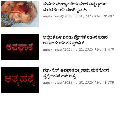
ಮನೆಯ ಮೇಲ್ಚಾವಣಿಯ ಮೇಲೆ ಬಿದ್ದ ಬೃಹತ್
ಮರದ ಕೊಂಬೆ: ಮಲಗಿದ್ದ ಮಹಿ...
aaptanews@2025
Jul 26, 2026
0
492
ಅಜ್ಜಿಬಳ ಬಳಿ ಎರಡು ಬೈಕ್‌ಗಳ ನಡುವೆ ಭೀಕರ
ಅಪಘಾತ: ಯುವಕ ಸ್ಥಳದಲ್...
aaptanews@2025
Jul 25, 2026
0
470
ಮಗ-ಸೊಸೆ ಅಪಘಾತದಲ್ಲಿ ಸಾವು: ಮನನೊಂದ
ವೃದ್ಧೆ ಬಾವಿಗೆ ಹಾರಿ ಆತ್ಮ...
aaptanews@2025
Jul 20, 2026
0
389