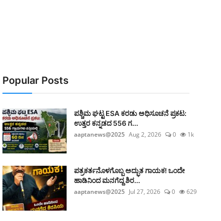
Popular Posts
ಪಶ್ಚಿಮ ಘಟ್ಟ ESA ಕರಡು ಅಧಿಸೂಚನೆ ಪ್ರಕಟ:
ಉತ್ತರ ಕನ್ನಡದ 556 ಗ...
aaptanews@2025
Aug 2, 2026
0
1k
ಪತ್ರಕರ್ತನೊಳಗೊಬ್ಬ ಅದ್ಭುತ ಗಾಯಕ! ಒಂದೇ
ಹಾಡಿನಿಂದ ಮನಗೆದ್ದ ಶಿರ...
aaptanews@2025
Jul 27, 2026
0
629