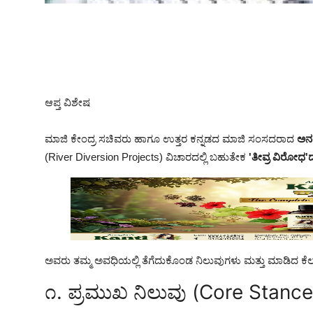
ಆಪ್ತ ವಿಶೇಷ
ಮಾಜಿ ಕೇಂದ್ರ ಸಚಿವರು ಹಾಗೂ ಉತ್ತರ ಕನ್ನಡದ ಮಾಜಿ ಸಂಸದರಾದ
ಅನ
(River Diversion Projects) ವಿಚಾರದಲ್ಲಿ ಬಹುತೇಕ
'ತೀವ್ರ ವಿರೋಧ'ದ
ಅವರು ತಮ್ಮ ಅವಧಿಯಲ್ಲಿ ತೆಗೆದುಕೊಂಡ ನಿಲುವುಗಳು ಮತ್ತು ಮಾಡಿದ ಕೆಲ
೧. ಪ್ರಮುಖ ನಿಲುವು (Core Stance