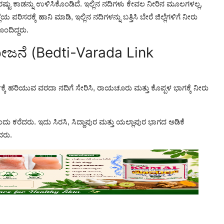
ಷ್ಟು ಕಾಡನ್ನು ಉಳಿಸಿಕೊಂಡಿದೆ. ಇಲ್ಲಿನ ನದಿಗಳು ಕೇವಲ ನೀರಿನ ಮೂಲಗಳಲ್ಲ,
ಪರಿಸರಕ್ಕೆ ಹಾನಿ ಮಾಡಿ, ಇಲ್ಲಿನ ನದಿಗಳನ್ನು ಬತ್ತಿಸಿ ಬೇರೆ ಜಿಲ್ಲೆಗಳಿಗೆ ನೀರು
ಂದಿದ್ದರು.
ೋಜನೆ (Bedti-Varada Link
ವಕ್ಕೆ ಹರಿಯುವ ವರದಾ ನದಿಗೆ ಸೇರಿಸಿ, ರಾಯಚೂರು ಮತ್ತು ಕೊಪ್ಪಳ ಭಾಗಕ್ಕೆ ನೀರು
ು ಕರೆದರು. ಇದು ಸಿರಸಿ, ಸಿದ್ದಾಪುರ ಮತ್ತು ಯಲ್ಲಾಪುರ ಭಾಗದ ಅಡಿಕೆ
ದರು.