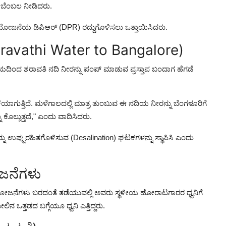
ಕೆ ಬೆಂಬಲ ನೀಡಿದರು.
ಈ ಯೋಜನೆಯ ಡಿಪಿಆರ್ (DPR) ರದ್ದುಗೊಳಿಸಲು ಒತ್ತಾಯಿಸಿದರು.
aravathi Water to Bangalore)
ದಿಂದ ಶರಾವತಿ ನದಿ ನೀರನ್ನು ಪಂಪ್ ಮಾಡುವ ಪ್ರಸ್ತಾಪ ಬಂದಾಗ ಹೆಗಡೆ
ೆಯಾಗುತ್ತಿದೆ. ಮಳೆಗಾಲದಲ್ಲಿ ಮಾತ್ರ ತುಂಬುವ ಈ ನದಿಯ ನೀರನ್ನು ಬೆಂಗಳೂರಿಗೆ
ೊಲ್ಲುತ್ತದೆ," ಎಂದು ವಾದಿಸಿದರು.
ನ್ನು ಉಪ್ಪುರಹಿತಗೊಳಿಸುವ (Desalination) ಘಟಕಗಳನ್ನು ಸ್ಥಾಪಿಸಿ ಎಂದು
ೋಜನೆಗಳು
ಯೋಜನೆಗಳು ಬರದಂತೆ ತಡೆಯುವಲ್ಲಿ ಅವರು ಸ್ಥಳೀಯ ಹೋರಾಟಗಾರರ ಧ್ವನಿಗೆ
ಒತ್ತಡದ ಬಗ್ಗೆಯೂ ಧ್ವನಿ ಎತ್ತಿದ್ದರು.