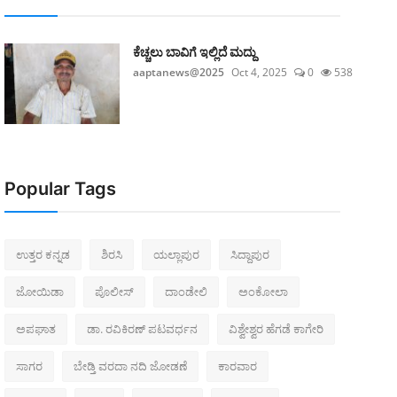
ಕೆಚ್ಚಲು ಬಾವಿಗೆ ಇಲ್ಲಿದೆ ಮದ್ದು
aaptanews@2025
Oct 4, 2025
0
538
Popular Tags
ಉತ್ತರ ಕನ್ನಡ
ಶಿರಸಿ
ಯಲ್ಲಾಪುರ
ಸಿದ್ದಾಪುರ
ಜೋಯಿಡಾ
ಪೊಲೀಸ್‌
ದಾಂಡೇಲಿ
ಅಂಕೋಲಾ
ಅಪಘಾತ
ಡಾ. ರವಿಕಿರಣ್ ಪಟವರ್ಧನ
ವಿಶ್ವೇಶ್ವರ ಹೆಗಡೆ ಕಾಗೇರಿ
ಸಾಗರ
ಬೇಡ್ತಿ ವರದಾ ನದಿ ಜೋಡಣೆ
ಕಾರವಾರ