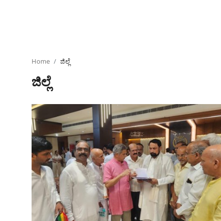
ಕ್ರೀಡಾಂಗಣ
ಗಡಿನಾಡ ಸುದ್ದಿ ಜಾಲ
ಜಿಲ್ಲೆ
Home
ಜಿಲ್ಲೆ
ಜಿಲ್ಲೆ
ರಾಜಕೀಯ
ದೇಶ-ವಿದೇಶ
Contact
ಕ್ರೀಡಾಂಗಣ
ಕೃಷಿರಂಗ
ಆಪ್ತ‌ ಮನರಂಜನೆ