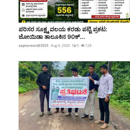
ಪರಿಸರ ಸೂಕ್ಷ್ಮ ವಲಯ ಕರಡು ಪಟ್ಟಿ ಪ್ರಕಟ:
ಜೋಯಿಡಾ ತಾಲೂಕಿನ 90ಕ್...
aaptanews@2025
Aug 6, 2026
0
128