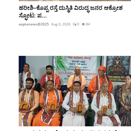
ಹರೀಶಿ–ಕೊಪ್ಪ ರಸ್ತೆ ದುಸ್ಥಿತಿ ವಿರುದ್ಧ ಜನರ ಆಕ್ರೋಶ
ಸ್ಫೋಟ: ಪ...
aaptanews@2025
Aug 6, 2026
0
84