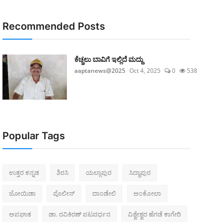
Recommended Posts
ಕೆಚ್ಚಲು ಬಾವಿಗೆ ಇಲ್ಲಿದೆ ಮದ್ದು
aaptanews@2025
Oct 4, 2025
0
538
Popular Tags
ಉತ್ತರ ಕನ್ನಡ
ಶಿರಸಿ
ಯಲ್ಲಾಪುರ
ಸಿದ್ದಾಪುರ
ಜೋಯಿಡಾ
ಪೊಲೀಸ್‌
ದಾಂಡೇಲಿ
ಅಂಕೋಲಾ
ಅಪಘಾತ
ಡಾ. ರವಿಕಿರಣ್ ಪಟವರ್ಧನ
ವಿಶ್ವೇಶ್ವರ ಹೆಗಡೆ ಕಾಗೇರಿ