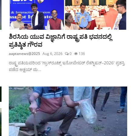
ಶಿರಸಿಯ ಯುವ ವಿಜ್ಞಾನಿಗೆ ರಾಷ್ಟ್ರಪತಿ ಭವನದಲ್ಲಿ
ಪ್ರತಿಷ್ಠಿತ ಗೌರವ
aaptanews@2025
Aug 6, 2026
0
136
ರಾಷ್ಟ್ರಪತಿಯವರಿಂದ 'ಗ್ರಾಸ್‌ರೂಟ್ಸ್ ಇನೋವೇಟರ್ ರೆಕಗ್ನಿಷನ್–2026' ಪ್ರಶಸ್ತಿ
ಪಡೆದ ಅಕ್ಷಯ್ ಮ...