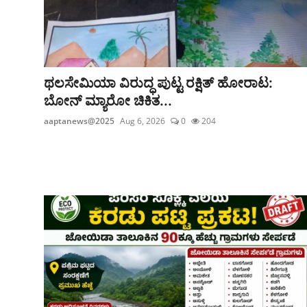
ಥಲಸೇಮಿಯಾ ವಿರುದ್ಧ ಪುಟ್ಟ ರಕ್ಷಿತ್ ಹೋರಾಟ:
ಬೋನ್ ಮ್ಯಾರೋ ಚಿಕಿತ...
aaptanews@2025
Aug 6, 2026
0
204