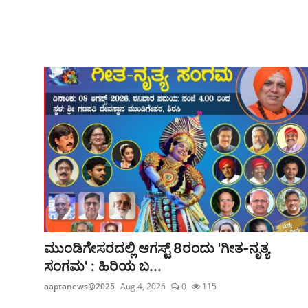
ಮುಂಡಿಗೇಸರದಲ್ಲಿ ಆಗಸ್ಟ್‌ 8ರಂದು 'ಗೀತ-ನೃತ್ಯ
ಸಂಗಮ' : ಹಿರಿಯ ಬ...
aaptanews@2025
Aug 4, 2026
0
115