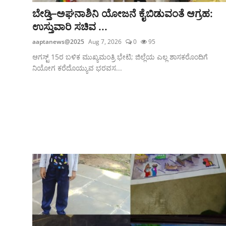
ತಂತ್ರಜ್ಞಾನ
ಬೇಡ್ತಿ–ಅಘನಾಶಿನಿ ಯೋಜನೆ ಕೈಬಿಡುವಂತೆ ಆಗ್ರಹ:
ಉಸ್ತುವಾರಿ ಸಚಿವ ...
ವೈವಿಧ್ಯಮಯ
aaptanews@2025
Aug 7, 2026
0
95
ಆಗಸ್ಟ್ 15ರ ಬಳಿಕ ಮುಖ್ಯಮಂತ್ರಿ ಭೇಟಿ; ಜಿಲ್ಲೆಯ ಎಲ್ಲ ಶಾಸಕರೊಂದಿಗೆ
ನಿಯೋಗ ಕರೆದೊಯ್ಯುವ ಭರವಸ...