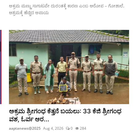
ಅಕ್ರಮ ಮಣ್ಣು ಸಾಗಾಟವೇ ದುರಂತಕ್ಕೆ ಕಾರಣ ಎಂಬ ಆರೋಪ – ಗೋಶಾಲೆ,
ಆಶ್ರಮಕ್ಕೆ ಹೆಚ್ಚಿದ ಅಪಾಯ
ಅಕ್ರಮ ಶ್ರೀಗಂಧ ಕೆತ್ತನೆ ಬಯಲು: 33 ಕೆಜಿ ಶ್ರೀಗಂಧ
ವಶ, ಓರ್ವ ಆರ...
aaptanews@2025
Aug 4, 2026
0
284