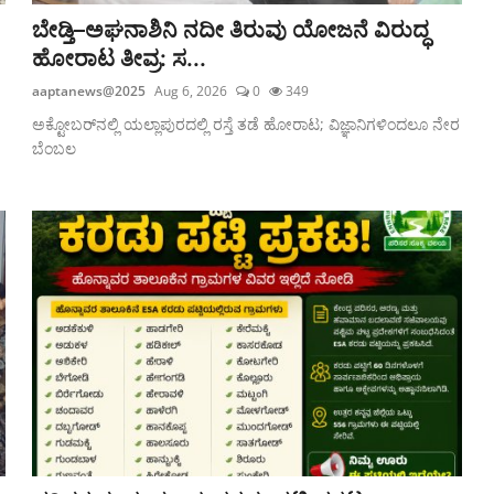
ಬೇಡ್ತಿ–ಅಘನಾಶಿನಿ ನದೀ ತಿರುವು ಯೋಜನೆ ವಿರುದ್ಧ
ಹೋರಾಟ ತೀವ್ರ: ಸ...
aaptanews@2025
Aug 6, 2026
0
349
ಅಕ್ಟೋಬರ್‌ನಲ್ಲಿ ಯಲ್ಲಾಪುರದಲ್ಲಿ ರಸ್ತೆ ತಡೆ ಹೋರಾಟ; ವಿಜ್ಞಾನಿಗಳಿಂದಲೂ ನೇರ
ಬೆಂಬಲ