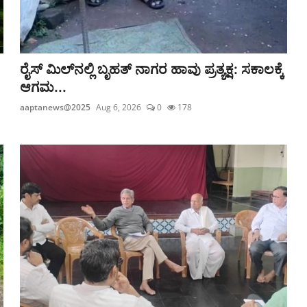
ರೈಸ್ ಮಿಲ್‌ನಲ್ಲಿ ಬೃಹತ್ ನಾಗರ ಹಾವು ಪ್ರತ್ಯಕ್ಷ: ಸಕಾಲಕ್ಕೆ
ಆಗಮ...
aaptanews@2025
Aug 6, 2026
0
178