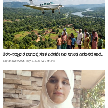
ಶಿರಸಿ-ಸಿದ್ದಾಪುರ ಭಾಗದಲ್ಲಿ ಸತತ ಎರಡನೇ ದಿನ ನಿಗೂಢ ವಿಮಾನದ ಹಾರ...
aaptanews@2025
May 2, 2026
0
348