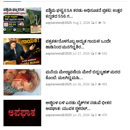
ಪಶ್ಚಿಮ ಘಟ್ಟ ESA ಕರಡು ಅಧಿಸೂಚನೆ ಪ್ರಕಟ: ಉತ್ತರ
ಕನ್ನಡದ 556 ಗ...
aaptanews@2025
Aug 2, 2026
0
1k
ಪತ್ರಕರ್ತನೊಳಗೊಬ್ಬ ಅದ್ಭುತ ಗಾಯಕ! ಒಂದೇ
ಹಾಡಿನಿಂದ ಮನಗೆದ್ದ ಶಿರ...
aaptanews@2025
Jul 27, 2026
0
632
ಮನೆಯ ಮೇಲ್ಚಾವಣಿಯ ಮೇಲೆ ಬಿದ್ದ ಬೃಹತ್ ಮರದ
ಕೊಂಬೆ: ಮಲಗಿದ್ದ ಮಹಿ...
aaptanews@2025
Jul 26, 2026
0
492
ಅಜ್ಜಿಬಳ ಬಳಿ ಎರಡು ಬೈಕ್‌ಗಳ ನಡುವೆ ಭೀಕರ
ಅಪಘಾತ: ಯುವಕ ಸ್ಥಳದಲ್...
aaptanews@2025
Jul 25, 2026
0
470