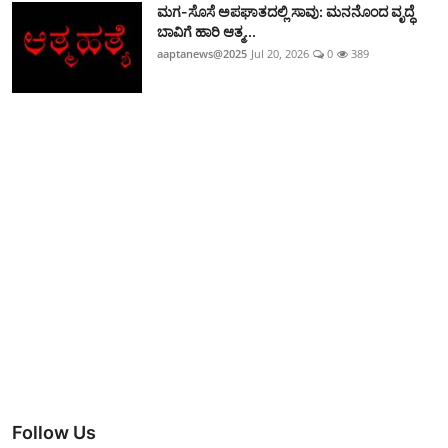
ಮಗ-ಸೊಸೆ ಅಪಘಾತದಲ್ಲಿ ಸಾವು: ಮನನೊಂದ ವೃದ್ಧೆ
ಬಾವಿಗೆ ಹಾರಿ ಆತ್ಮ...
aaptanews@2025
Jul 20, 2026
0
389
Follow Us