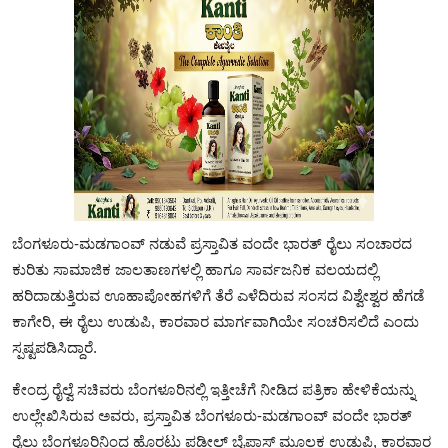
ಬೆಂಗಳೂರು-ಮಡಗಾಂವ್ ನಡುವೆ ಪ್ರಸ್ತಾವಿತ ವಂದೇ ಭಾರತ್ ರೈಲು ಸಂಚಾರದ
ಕುರಿತು ಸಾಮಾಜಿಕ ಜಾಲತಾಣಗಳಲ್ಲಿ ಹಾಗೂ ಸಾರ್ವಜನಿಕ ವಲಯದಲ್ಲಿ
ಹರಿದಾಡುತ್ತಿರುವ ಊಹಾಪೋಹಗಳಿಗೆ ತೆರೆ ಎಳೆದಿರುವ ಸಂಸದ ವಿಶ್ವೇಶ್ವರ ಹೆಗಡೆ
ಕಾಗೇರಿ, ಈ ರೈಲು ಉಡುಪಿ, ಕಾರವಾರ ಮಾರ್ಗವಾಗಿಯೇ ಸಂಚರಿಸಲಿದೆ ಎಂದು
ಸ್ಪಷ್ಟಪಡಿಸಿದ್ದಾರೆ.
ಕೇಂದ್ರ ರೈಲ್ವೆ ಸಚಿವರು ಬೆಂಗಳೂರಿನಲ್ಲಿ ಇತ್ತೀಚೆಗೆ ನೀಡಿದ ಪತ್ರಿಕಾ ಹೇಳಿಕೆಯನ್ನು
ಉಲ್ಲೇಖಿಸಿರುವ ಅವರು, ಪ್ರಸ್ತಾವಿತ ಬೆಂಗಳೂರು-ಮಡಗಾಂವ್ ವಂದೇ ಭಾರತ್
ರೈಲು ಬೆಂಗಳೂರಿನಿಂದ ಹೊರಟು ಪಡೀಲ್ ಬೈಪಾಸ್ ಮೂಲಕ ಉಡುಪಿ, ಕಾರವಾರ