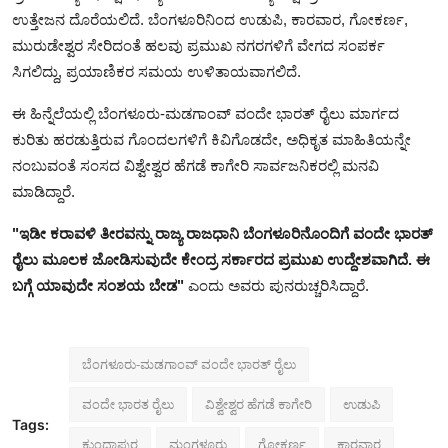
ಉತ್ತೇಜನ ದೊರೆಯಲಿದೆ. ಬೆಂಗಳೂರಿನಿಂದ ಉಡುಪಿ, ಕಾರವಾರ, ಗೋಕರ್ಣ,
ಮುರುಡೇಶ್ವರ ಸೇರಿದಂತೆ ಹಲವು ಪ್ರಮುಖ ನಗರಗಳಿಗೆ ವೇಗದ ಸಂಪರ್ಕ
ಸಿಗಲಿದ್ದು, ಪ್ರಯಾಣಿಕರ ಸಮಯ ಉಳಿತಾಯವಾಗಲಿದೆ.
ಈ ಹಿನ್ನೆಲೆಯಲ್ಲಿ ಬೆಂಗಳೂರು-ಮಡಗಾಂವ್ ವಂದೇ ಭಾರತ್ ರೈಲು ಮಾರ್ಗದ
ಕುರಿತು ಹರಡುತ್ತಿರುವ ಗೊಂದಲಗಳಿಗೆ ಕಿವಿಗೊಡದೇ, ಅಧಿಕೃತ ಮಾಹಿತಿಯನ್ನೇ
ನಂಬುವಂತೆ ಸಂಸದ ವಿಶ್ವೇಶ್ವರ ಹೆಗಡೆ ಕಾಗೇರಿ ಸಾರ್ವಜನಿಕರಲ್ಲಿ ಮನವಿ
ಮಾಡಿದ್ದಾರೆ.
"ಇಡೀ ಕರಾವಳಿ ತೀರವನ್ನು ರಾಜ್ಯ ರಾಜಧಾನಿ ಬೆಂಗಳೂರಿನೊಂದಿಗೆ ವಂದೇ ಭಾರತ್
ರೈಲು ಮೂಲಕ ಜೋಡಿಸುವುದೇ ಕೇಂದ್ರ ಸರ್ಕಾರದ ಪ್ರಮುಖ ಉದ್ದೇಶವಾಗಿದೆ. ಈ
ಬಗ್ಗೆ ಯಾವುದೇ ಸಂಶಯ ಬೇಡ"
ಎಂದು ಅವರು ಪುನರುಚ್ಚರಿಸಿದ್ದಾರೆ.
ಬೆಂಗಳೂರು-ಮಡಗಾಂವ್ ವಂದೇ ಭಾರತ್ ರೈಲು
ವಂದೇ ಭಾರತ ರೈಲು
ವಿಶ್ವೇಶ್ವರ ಹೆಗಡೆ ಕಾಗೇರಿ
ಉಡುಪಿ
Tags:
ಕುಂದಾಪುರ
ಮಂಗಳೂರು
ಗೋಕರ್ಣ
ಕಾರವಾರ