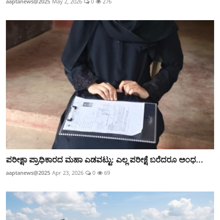
aaptanews@2025
May 2, 2026
0
276
ಪರೀಕ್ಷಾ ಪ್ರಾಧಿಕಾರದ ಮಹಾ ಎಡವಟ್ಟು: ಎಲ್ಲ ಪರೀಕ್ಷೆ ಬರೆದರೂ ಅಂಧ...
aaptanews@2025
Apr 23, 2026
0
69