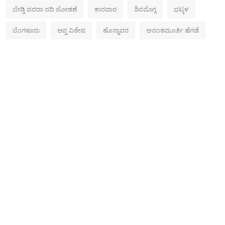
ಬೇಡ್ತಿ ವರದಾ ನದಿ ಜೋಡಣೆ
ಕಾರವಾರ
ಶಿವಮೊಗ್ಗ
ಭಟ್ಕಳ
ಬೆಂಗಳೂರು
ಆಪ್ತ ವಿಶೇಷ
ಹೊನ್ನಾವರ
ಅನಂತಮೂರ್ತಿ ಹೆಗಡೆ