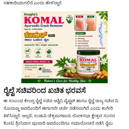
ಸಹಕಾರಿಯಾಗಲಿದೆ ಎಂದು ಹೇಳಿದ್ದಾರೆ.
ರೈಲ್ವೆ ಸಚಿವರಿಂದ ಖಚಿತ ಭರವಸೆ
ಈ ಸಂಬಂಧ ಕೇಂದ್ರ ರೈಲ್ವೆ ಸಚಿವ ಅಶ್ವಿನಿ ವೈಷ್ಣವ್ ಹಾಗೂ ರೈಲ್ವೆ ರಾಜ್ಯ ಸಚಿವ ವಿ.
ಸೋಮಣ್ಣ ಅವರೊಂದಿಗೆ ಈಗಾಗಲೇ ಚರ್ಚೆ ನಡೆಸಲಾಗಿದೆ ಎಂದು ಕಾಗೇರಿ
ತಿಳಿಸಿದ್ದಾರೆ. ಅಲ್ಲದೆ, ಉಡುಪಿ-ಚಿಕ್ಕಮಗಳೂರು ಲೋಕಸಭಾ ಕ್ಷೇತ್ರದ ಸಂಸದ
ಕೋಟ ಶ್ರೀನಿವಾಸ ಪೂಜಾರಿ ಅವರೊಂದಿಗೂ ಸಮಾಲೋಚನೆ ನಡೆಸಿ ರೈಲು