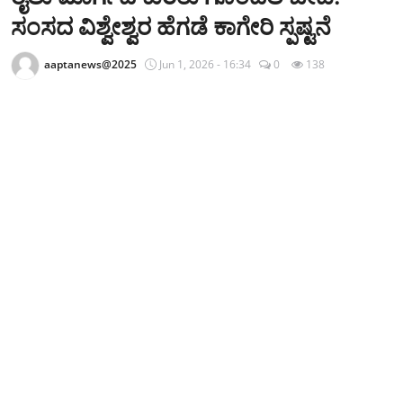
ಕ್ರೀಡಾಂಗಣ
ಸಂಸದ ವಿಶ್ವೇಶ್ವರ ಹೆಗಡೆ ಕಾಗೇರಿ ಸ್ಪಷ್ಟನೆ
ಗಡಿನಾಡ ಸುದ್ದಿ ಜಾಲ
aaptanews@2025
Jun 1, 2026 - 16:34
0
138
ಜಿಲ್ಲೆ
ರಾಜಕೀಯ
ದೇಶ-ವಿದೇಶ
Contact
ಕ್ರೀಡಾಂಗಣ
ಕೃಷಿರಂಗ
ಆಪ್ತ‌ ಮನರಂಜನೆ