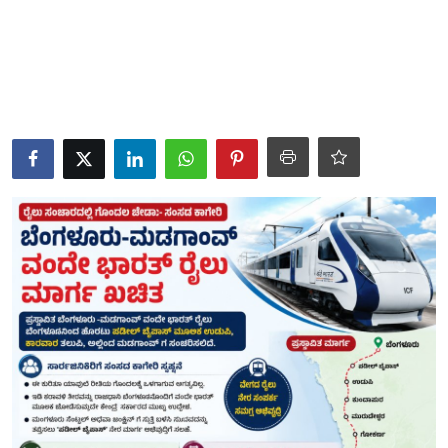
ತಂತ್ರಜ್ಞಾನ
ವೈವಿಧ್ಯಮಯ