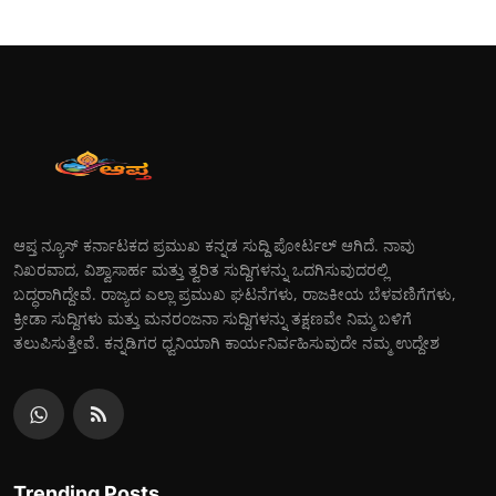
ಆಪ್ತ ನ್ಯೂಸ್ ಕರ್ನಾಟಕದ ಪ್ರಮುಖ ಕನ್ನಡ ಸುದ್ದಿ ಪೋರ್ಟಲ್ ಆಗಿದೆ. ನಾವು
ನಿಖರವಾದ, ವಿಶ್ವಾಸಾರ್ಹ ಮತ್ತು ತ್ವರಿತ ಸುದ್ದಿಗಳನ್ನು ಒದಗಿಸುವುದರಲ್ಲಿ
ಬದ್ಧರಾಗಿದ್ದೇವೆ. ರಾಜ್ಯದ ಎಲ್ಲಾ ಪ್ರಮುಖ ಘಟನೆಗಳು, ರಾಜಕೀಯ ಬೆಳವಣಿಗೆಗಳು,
ಕ್ರೀಡಾ ಸುದ್ದಿಗಳು ಮತ್ತು ಮನರಂಜನಾ ಸುದ್ದಿಗಳನ್ನು ತಕ್ಷಣವೇ ನಿಮ್ಮ ಬಳಿಗೆ
ತಲುಪಿಸುತ್ತೇವೆ. ಕನ್ನಡಿಗರ ಧ್ವನಿಯಾಗಿ ಕಾರ್ಯನಿರ್ವಹಿಸುವುದೇ ನಮ್ಮ ಉದ್ದೇಶ
Trending Posts