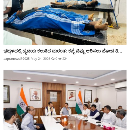
ಭಟ್ಕಳದಲ್ಲಿ ಹೃದಯ ಕಲುಕಿದ ದುರಂತ: ಕಪ್ಪೆ ಚಿಪ್ಪು ಆರಿಸಲು ಹೋದ 8...
aaptanews@2025
May 24, 2026
0
224