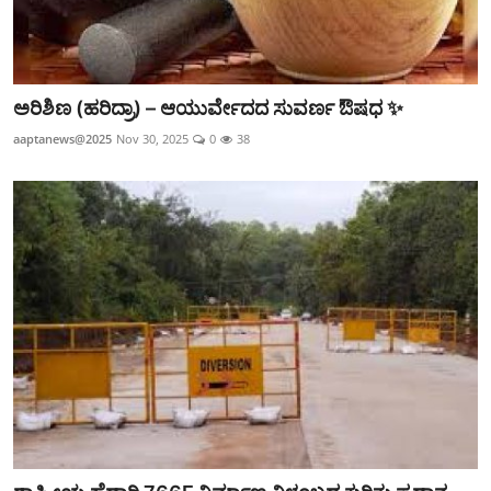
ಅರಿಶಿಣ (ಹರಿದ್ರಾ) – ಆಯುರ್ವೇದದ ಸುವರ್ಣ ಔಷಧ ✨
aaptanews@2025
Nov 30, 2025
0
38