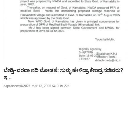
ಕ್ರೀಡಾಂಗಣ
ಗಡಿನಾಡ ಸುದ್ದಿ ಜಾಲ
ಜಿಲ್ಲೆ
ರಾಜಕೀಯ
ದೇಶ-ವಿದೇಶ
ಬೇಡ್ತಿ-ವರದಾ ನದಿ ಜೋಡಣೆ: ಸುಳ್ಳು ಹೇಳಿದ್ರಾ ಕೇಂದ್ರ ಸಚಿವರು?
Contact
ಇ...
aaptanews@2025
Mar 18, 2026
0
224
ಕ್ರೀಡಾಂಗಣ
ಕೃಷಿರಂಗ
ಆಪ್ತ‌ ಮನರಂಜನೆ