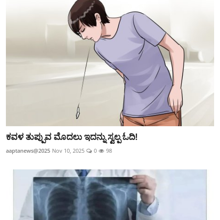
ಕವಳ ತುಪ್ಪುವ ಮೊದಲು ಇದನ್ನು ಸ್ವಲ್ಪ ಓದಿ!
aaptanews@2025
Nov 10, 2025
0
98