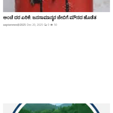
ಅಂಚೆ ದರ ಏರಿಕೆ: ಜನಸಾಮಾನ್ಯರ ಜೇಬಿಗೆ ಮೌನದ ಹೊಡೆತ
aaptanews@2025
Dec 20, 2025
0
50