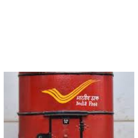
ತಂತ್ರಜ್ಞಾನ
ವೈವಿಧ್ಯಮಯ