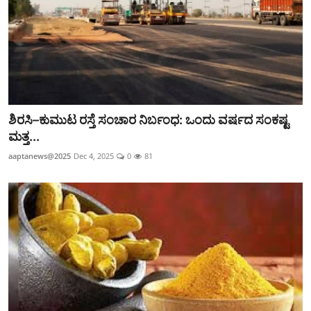
ಶಿರಸಿ–ಕುಮುಟ ರಸ್ತೆ ಸಂಚಾರ ನಿರ್ಬಂಧ: ಒಂದು ವರ್ಷದ ಸಂಕಷ್ಟ
ಮತ್ತ...
aaptanews@2025
Dec 4, 2025
0
81