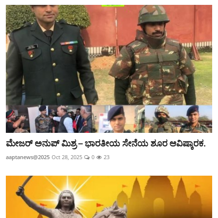
ಮೇಜರ್ ಅನುಪ್ ಮಿಶ್ರ – ಭಾರತೀಯ ಸೇನೆಯ ಶೂರ ಆವಿಷ್ಕಾರಕ.
aaptanews@2025
Oct 28, 2025
0
23