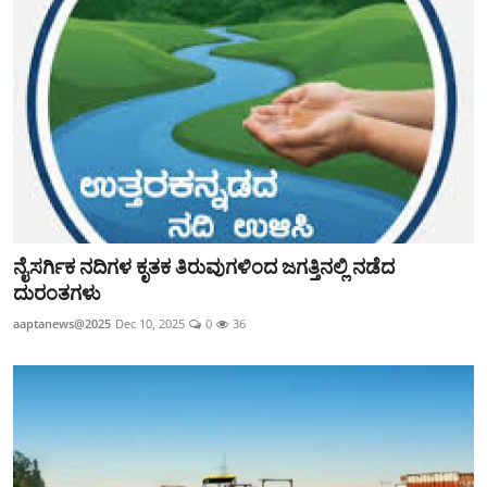
ನೈಸರ್ಗಿಕ ನದಿಗಳ ಕೃತಕ ತಿರುವುಗಳಿಂದ ಜಗತ್ತಿನಲ್ಲಿ ನಡೆದ
ದುರಂತಗಳು
aaptanews@2025
Dec 10, 2025
0
36