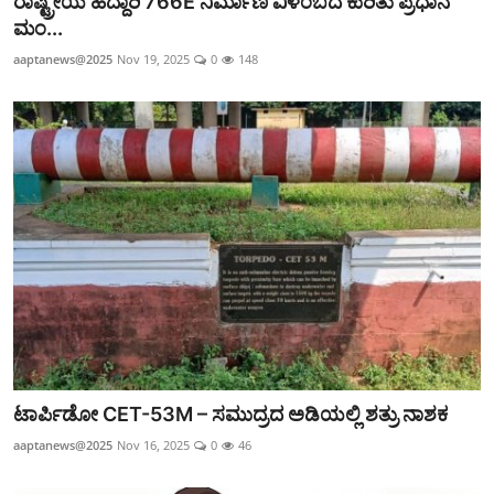
ರಾಷ್ಟ್ರೀಯ ಹೆದ್ದಾರಿ 766E ನಿರ್ಮಾಣ ವಿಳಂಬದ ಕುರಿತು ಪ್ರಧಾನ
ಮಂ...
aaptanews@2025
Nov 19, 2025
0
148
ಟಾರ್ಪಿಡೋ CET-53M – ಸಮುದ್ರದ ಅಡಿಯಲ್ಲಿ ಶತ್ರು ನಾಶಕ
aaptanews@2025
Nov 16, 2025
0
46