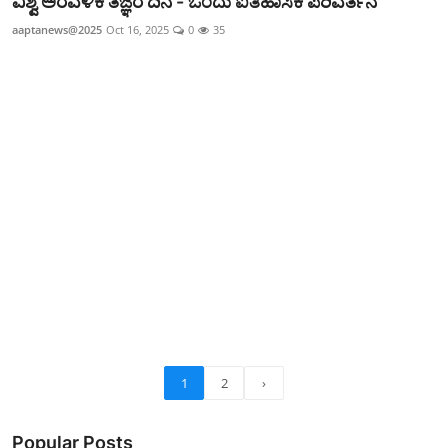
ವಿಶ್ವ ಅರವಳಿಕೆ ತಜ್ಞರ ದಿನ - ಒಂದು ಐತಿಹಾಸಿಕ ಪರಿವರ್ತನೆ
aaptanews@2025
Oct 16, 2025
0
35
1
2
›
Popular Posts