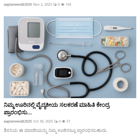
aaptanews@2025
Nov 2, 2025
0
165
ನಿಮ್ಮ ಊರಿನಲ್ಲಿ ವೈದ್ಯಕೀಯ ಸಲಕರಣೆ ಮಾಹಿತಿ ಕೇಂದ್ರ
ಪ್ರಾರಂಭಿಸು...
aaptanews@2025
Oct 30, 2025
0
57
ಶಿರಸಿಯ ಈ ಮಾದರಿಯನ್ನು ನಿಮ್ಮ ಊರಿನಲ್ಲೂ ಪ್ರಾರಂಭಿಸಬಹುದು.