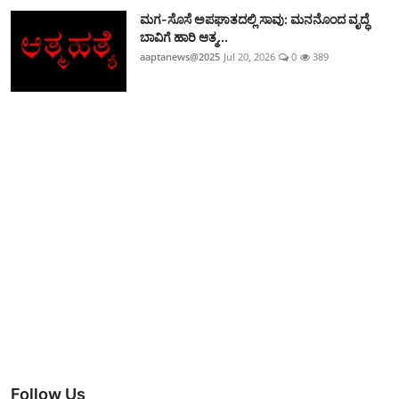
ಮಗ-ಸೊಸೆ ಅಪಘಾತದಲ್ಲಿ ಸಾವು: ಮನನೊಂದ ವೃದ್ಧೆ
ಬಾವಿಗೆ ಹಾರಿ ಆತ್ಮ...
aaptanews@2025
Jul 20, 2026
0
389
Follow Us