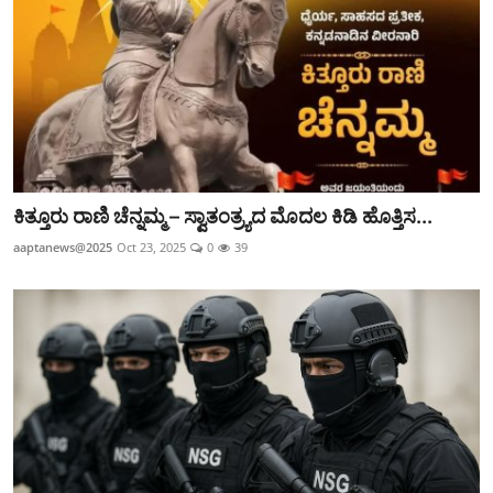
ಕಿತ್ತೂರು ರಾಣಿ ಚೆನ್ನಮ್ಮ – ಸ್ವಾತಂತ್ರ್ಯದ ಮೊದಲ ಕಿಡಿ ಹೊತ್ತಿಸ...
aaptanews@2025
Oct 23, 2025
0
39