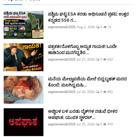
ಪಶ್ಚಿಮ ಘಟ್ಟ ESA ಕರಡು ಅಧಿಸೂಚನೆ ಪ್ರಕಟ: ಉತ್ತರ
ಕನ್ನಡದ 556 ಗ...
aaptanews@2025
Aug 2, 2026
0
1k
ಪತ್ರಕರ್ತನೊಳಗೊಬ್ಬ ಅದ್ಭುತ ಗಾಯಕ! ಒಂದೇ
ಹಾಡಿನಿಂದ ಮನಗೆದ್ದ ಶಿರ...
aaptanews@2025
Jul 27, 2026
0
632
ಮನೆಯ ಮೇಲ್ಚಾವಣಿಯ ಮೇಲೆ ಬಿದ್ದ ಬೃಹತ್ ಮರದ
ಕೊಂಬೆ: ಮಲಗಿದ್ದ ಮಹಿ...
aaptanews@2025
Jul 26, 2026
0
492
ಅಜ್ಜಿಬಳ ಬಳಿ ಎರಡು ಬೈಕ್‌ಗಳ ನಡುವೆ ಭೀಕರ
ಅಪಘಾತ: ಯುವಕ ಸ್ಥಳದಲ್...
aaptanews@2025
Jul 25, 2026
0
470