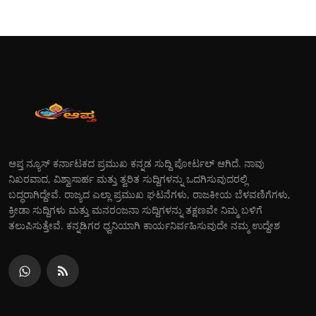
ಆಪ್ತ ನ್ಯೂಸ್ ಕರ್ನಾಟಕದ ಪ್ರಮುಖ ಕನ್ನಡ ಸುದ್ದಿ ಪೋರ್ಟಲ್ ಆಗಿದೆ. ನಾವು
ನಿಖರವಾದ, ವಿಶ್ವಾಸಾರ್ಹ ಮತ್ತು ತ್ವರಿತ ಸುದ್ದಿಗಳನ್ನು ಒದಗಿಸುವುದರಲ್ಲಿ
ಬದ್ಧರಾಗಿದ್ದೇವೆ. ರಾಜ್ಯದ ಎಲ್ಲಾ ಪ್ರಮುಖ ಘಟನೆಗಳು, ರಾಜಕೀಯ ಬೆಳವಣಿಗೆಗಳು,
ಕ್ರೀಡಾ ಸುದ್ದಿಗಳು ಮತ್ತು ಮನರಂಜನಾ ಸುದ್ದಿಗಳನ್ನು ತಕ್ಷಣವೇ ನಿಮ್ಮ ಬಳಿಗೆ
ತಲುಪಿಸುತ್ತೇವೆ. ಕನ್ನಡಿಗರ ಧ್ವನಿಯಾಗಿ ಕಾರ್ಯನಿರ್ವಹಿಸುವುದೇ ನಮ್ಮ ಉದ್ದೇಶ