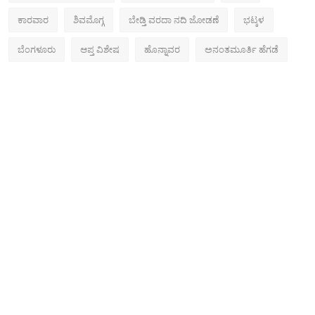
ಕಾರವಾರ
ಶಿವಮೊಗ್ಗ
ಬೇಡ್ತಿ ವರದಾ ನದಿ ಜೋಡಣೆ
ಭಟ್ಕಳ
ಬೆಂಗಳೂರು
ಆಪ್ತ ವಿಶೇಷ
ಹೊನ್ನಾವರ
ಅನಂತಮೂರ್ತಿ ಹೆಗಡೆ