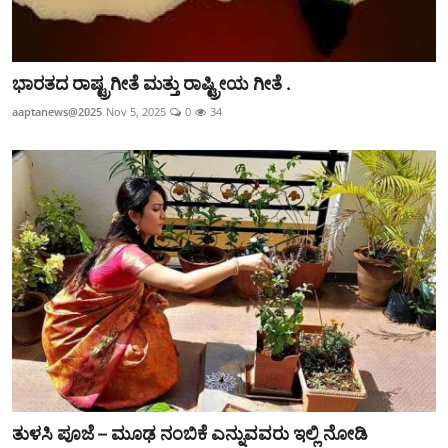
ಭಾರತದ ರಾಷ್ಟ್ರಗೀತೆ ಮತ್ತು ರಾಷ್ಟ್ರೀಯ ಗೀತೆ .
aaptanews@2025
Nov 5, 2025
0
34
ತುಳಸಿ ಪೂಜೆ – ಮೂಢ ನಂಬಿಕೆ ಎನ್ನುವವರು ಇಲ್ಲಿ ನೋಡಿ