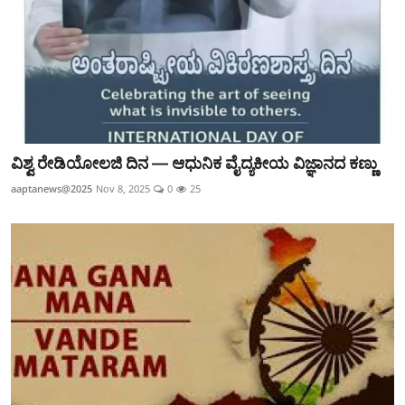
ವಿಶ್ವ ರೇಡಿಯೋಲಜಿ ದಿನ — ಆಧುನಿಕ ವೈದ್ಯಕೀಯ ವಿಜ್ಞಾನದ ಕಣ್ಣು
aaptanews@2025
Nov 8, 2025
0
25