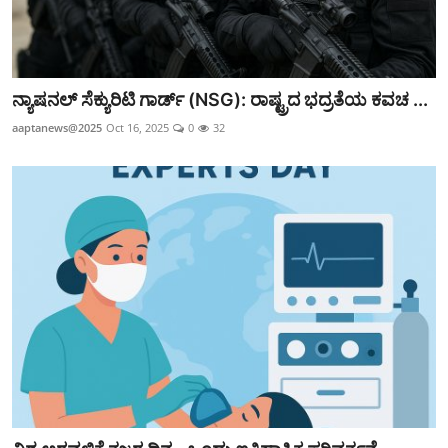
ನ್ಯಾಷನಲ್ ಸೆಕ್ಯುರಿಟಿ ಗಾರ್ಡ್ (NSG): ರಾಷ್ಟ್ರದ ಭದ್ರತೆಯ ಕವಚ ...
aaptanews@2025
Oct 16, 2025
0
32