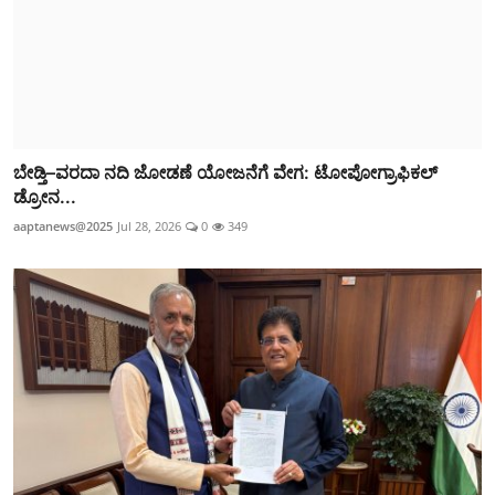
ಬೇಡ್ತಿ–ವರದಾ ನದಿ ಜೋಡಣೆ ಯೋಜನೆಗೆ ವೇಗ: ಟೋಪೋಗ್ರಾಫಿಕಲ್‌
ಡ್ರೋನ...
aaptanews@2025
Jul 28, 2026
0
349