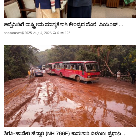
ಅಪ್ಪೆಮಿಡಿಗೆ ರಾಷ್ಟ್ರೀಯ ಮಾನ್ಯತೆಗಾಗಿ ಕೇಂದ್ರದ ಮೊರೆ: ಪಿಯೂಷ್ ...
aaptanews@2025
Aug 4, 2026
0
123
ಶಿರಸಿ-ಹಾವೇರಿ ಹೆದ್ದಾರಿ (NH 766E) ಕಾಮಗಾರಿ ವಿಳಂಬ: ಪ್ರಧಾನಿ ...