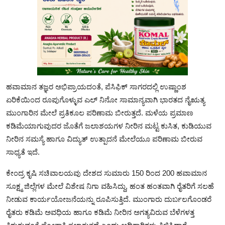
ಹವಾಮಾನ ತಜ್ಞರ ಅಭಿಪ್ರಾಯದಂತೆ, ಪೆಸಿಫಿಕ್ ಸಾಗರದಲ್ಲಿ ಉಷ್ಣಾಂಶ
ಏರಿಕೆಯಿಂದ ರೂಪುಗೊಳ್ಳುವ ಎಲ್ ನಿನೋ ಸಾಮಾನ್ಯವಾಗಿ ಭಾರತದ ನೈಋತ್ಯ
ಮುಂಗಾರಿನ ಮೇಲೆ ಪ್ರತಿಕೂಲ ಪರಿಣಾಮ ಬೀರುತ್ತದೆ. ಮಳೆಯ ಪ್ರಮಾಣ
ಕಡಿಮೆಯಾಗುವುದರ ಜೊತೆಗೆ ಜಲಾಶಯಗಳ ನೀರಿನ ಮಟ್ಟ ಕುಸಿತ, ಕುಡಿಯುವ
ನೀರಿನ ಸಮಸ್ಯೆ ಹಾಗೂ ವಿದ್ಯುತ್ ಉತ್ಪಾದನೆ ಮೇಲೆಯೂ ಪರಿಣಾಮ ಬೀರುವ
ಸಾಧ್ಯತೆ ಇದೆ.
ಕೇಂದ್ರ ಕೃಷಿ ಸಚಿವಾಲಯವು ದೇಶದ ಸುಮಾರು 150 ರಿಂದ 200 ಹವಾಮಾನ
ಸೂಕ್ಷ್ಮ ಜಿಲ್ಲೆಗಳ ಮೇಲೆ ವಿಶೇಷ ನಿಗಾ ವಹಿಸಿದ್ದು, ಹಂತ ಹಂತವಾಗಿ ರೈತರಿಗೆ ಸಲಹೆ
ನೀಡುವ ಕಾರ್ಯಯೋಜನೆಯನ್ನು ರೂಪಿಸುತ್ತಿದೆ. ಮುಂಗಾರು ದುರ್ಬಲಗೊಂಡರೆ
ರೈತರು ಕಡಿಮೆ ಅವಧಿಯ ಹಾಗೂ ಕಡಿಮೆ ನೀರಿನ ಅಗತ್ಯವಿರುವ ಬೆಳೆಗಳತ್ತ