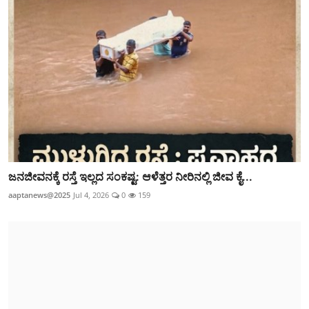
ಜನಜೀವನಕ್ಕೆ ರಸ್ತೆ ಇಲ್ಲದ ಸಂಕಷ್ಟ: ಆಳೆತ್ತರ ನೀರಿನಲ್ಲಿ ಜೀವ ಕೈ...
aaptanews@2025
Jul 4, 2026
0
159