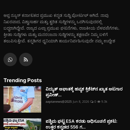
ಆಪ್ತ ನ್ಯೂಸ್ ಕರ್ನಾಟಕದ ಪ್ರಮುಖ ಕನ್ನಡ ಸುದ್ದಿ ಪೋರ್ಟಲ್ ಆಗಿದೆ. ನಾವು
ನಿಖರವಾದ, ವಿಶ್ವಾಸಾರ್ಹ ಮತ್ತು ತ್ವರಿತ ಸುದ್ದಿಗಳನ್ನು ಒದಗಿಸುವುದರಲ್ಲಿ
ಬದ್ಧರಾಗಿದ್ದೇವೆ. ರಾಜ್ಯದ ಎಲ್ಲಾ ಪ್ರಮುಖ ಘಟನೆಗಳು, ರಾಜಕೀಯ ಬೆಳವಣಿಗೆಗಳು,
ಕ್ರೀಡಾ ಸುದ್ದಿಗಳು ಮತ್ತು ಮನರಂಜನಾ ಸುದ್ದಿಗಳನ್ನು ತಕ್ಷಣವೇ ನಿಮ್ಮ ಬಳಿಗೆ
ತಲುಪಿಸುತ್ತೇವೆ. ಕನ್ನಡಿಗರ ಧ್ವನಿಯಾಗಿ ಕಾರ್ಯನಿರ್ವಹಿಸುವುದೇ ನಮ್ಮ ಉದ್ದೇಶ
Trending Posts
ವಿದ್ಯುತ್‌ ಆಘಾತಕ್ಕೆ ಹವ್ಯಕ ಕ್ರಿಕೆಟ್‌ನ ಖ್ಯಾತ ಆಟಗಾರ
ಪ್ರವೀಣ್...
aaptanews@2025
Jun 8, 2026
0
9.3k
ಪಶ್ಚಿಮ ಘಟ್ಟ ESA ಕರಡು ಅಧಿಸೂಚನೆ ಪ್ರಕಟ:
ಉತ್ತರ ಕನ್ನಡದ 556 ಗ...