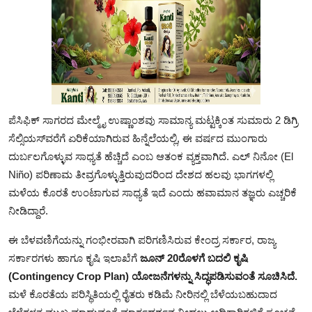
ಪೆಸಿಫಿಕ್ ಸಾಗರದ ಮೇಲ್ಮೈ ಉಷ್ಣಾಂಶವು ಸಾಮಾನ್ಯ ಮಟ್ಟಕ್ಕಿಂತ ಸುಮಾರು 2 ಡಿಗ್ರಿ
ಸೆಲ್ಸಿಯಸ್‌ವರೆಗೆ ಏರಿಕೆಯಾಗಿರುವ ಹಿನ್ನೆಲೆಯಲ್ಲಿ, ಈ ವರ್ಷದ ಮುಂಗಾರು
ದುರ್ಬಲಗೊಳ್ಳುವ ಸಾಧ್ಯತೆ ಹೆಚ್ಚಿದೆ ಎಂಬ ಆತಂಕ ವ್ಯಕ್ತವಾಗಿದೆ. ಎಲ್ ನಿನೋ (El
Niño) ಪರಿಣಾಮ ತೀವ್ರಗೊಳ್ಳುತ್ತಿರುವುದರಿಂದ ದೇಶದ ಹಲವು ಭಾಗಗಳಲ್ಲಿ
ಮಳೆಯ ಕೊರತೆ ಉಂಟಾಗುವ ಸಾಧ್ಯತೆ ಇದೆ ಎಂದು ಹವಾಮಾನ ತಜ್ಞರು ಎಚ್ಚರಿಕೆ
ನೀಡಿದ್ದಾರೆ.
ಈ ಬೆಳವಣಿಗೆಯನ್ನು ಗಂಭೀರವಾಗಿ ಪರಿಗಣಿಸಿರುವ ಕೇಂದ್ರ ಸರ್ಕಾರ, ರಾಜ್ಯ
ಸರ್ಕಾರಗಳು ಹಾಗೂ ಕೃಷಿ ಇಲಾಖೆಗೆ
ಜೂನ್ 20ರೊಳಗೆ ಬದಲಿ ಕೃಷಿ
(Contingency Crop Plan) ಯೋಜನೆಗಳನ್ನು ಸಿದ್ಧಪಡಿಸುವಂತೆ ಸೂಚಿಸಿದೆ.
ಮಳೆ ಕೊರತೆಯ ಪರಿಸ್ಥಿತಿಯಲ್ಲಿ ರೈತರು ಕಡಿಮೆ ನೀರಿನಲ್ಲಿ ಬೆಳೆಯಬಹುದಾದ