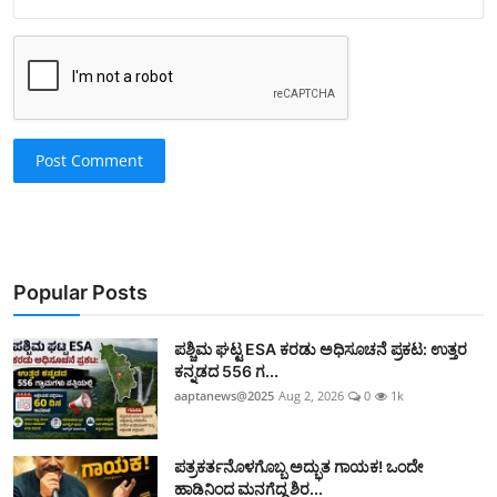
Post Comment
Popular Posts
ಪಶ್ಚಿಮ ಘಟ್ಟ ESA ಕರಡು ಅಧಿಸೂಚನೆ ಪ್ರಕಟ: ಉತ್ತರ
ಕನ್ನಡದ 556 ಗ...
aaptanews@2025
Aug 2, 2026
0
1k
ಪತ್ರಕರ್ತನೊಳಗೊಬ್ಬ ಅದ್ಭುತ ಗಾಯಕ! ಒಂದೇ
ಹಾಡಿನಿಂದ ಮನಗೆದ್ದ ಶಿರ...