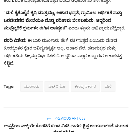
ತಿರುಗುವಂತೆ ಪ್ರೋತ್ಸಾಹಿಸಲಾಗುತ್ತದೆ ಎಂದು ಅಧಿಕಾರಿಗಳು ತಿಳಿಸಿದ್ದಾರೆ.
"ಮಳೆ ಕೈಕೊಟ್ಟರೆ ಕೃಷಿ ಮಾತ್ರವಲ್ಲ, ಆಹಾರ ಭದ್ರತೆ, ಗ್ರಾಮೀಣ ಆರ್ಥಿಕತೆ ಮತ್ತು
ಜನಜೀವನದ ಮೇಲೆಯೂ ದೊಡ್ಡ ಪರಿಣಾಮ ಬೀಳಬಹುದು. ಆದ್ದರಿಂದ
ಮುನ್ನೆಚ್ಚರಿಕೆ ಕ್ರಮಗಳೇ ಈಗಿನ ಅವಶ್ಯಕತೆ"
ಎಂದು ತಜ್ಞರು ಅಭಿಪ್ರಾಯಪಟ್ಟಿದ್ದಾರೆ.
ವರದಿ ವಿಶೇಷ:
ಈ ಬಾರಿ ಮುಂಗಾರು ಹೇಗೆ ವರ್ತಿಸುತ್ತದೆ ಎಂಬುದು ದೇಶದ
ಕೋಟ್ಯಂತರ ರೈತರ ಭವಿಷ್ಯವನ್ನಷ್ಟೇ ಅಲ್ಲ, ಆಹಾರ ಬೆಲೆ, ಹಣದುಬ್ಬರ ಮತ್ತು
ಆರ್ಥಿಕತೆಯ ದಿಕ್ಕನ್ನೂ ನಿರ್ಧರಿಸಲಿದೆ. ಆದ್ದರಿಂದ ಎಲ್ಲರ ಕಣ್ಣು ಈಗ ಆಕಾಶದತ್ತ
ನೆಟ್ಟಿದೆ.
ಮುಂಗಾರು
ಎಲ್‌ ನಿನೋ
ಕೇಂದ್ರ ಸರ್ಕಾರ
ಮಳೆ
Tags:
PREVIOUS ARTICLE
ಆಸ್ಪತ್ರೆಯ ಎಕ್ಸ್‌-ರೇ ಕೊಠಡಿಗೆ ಬಂದ ಮಿಡಿ ನಾಗರ: ಕ್ಷಿಪ್ರ ಕಾರ್ಯಾಚರಣೆ ಮೂಲಕ