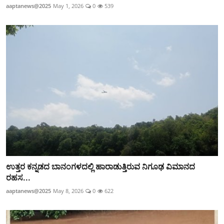
aaptanews@2025
May 1, 2026
0
539
ಉತ್ತರ ಕನ್ನಡದ ಬಾನಂಗಳದಲ್ಲಿ ಹಾರಾಡುತ್ತಿರುವ ನಿಗೂಢ ವಿಮಾನದ
ರಹಸ...
aaptanews@2025
May 8, 2026
0
622