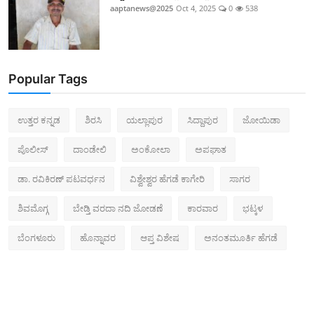
aaptanews@2025
Oct 4, 2025
0
538
Popular Tags
ಉತ್ತರ ಕನ್ನಡ
ಶಿರಸಿ
ಯಲ್ಲಾಪುರ
ಸಿದ್ದಾಪುರ
ಜೋಯಿಡಾ
ಪೊಲೀಸ್‌
ದಾಂಡೇಲಿ
ಅಂಕೋಲಾ
ಅಪಘಾತ
ಡಾ. ರವಿಕಿರಣ್ ಪಟವರ್ಧನ
ವಿಶ್ವೇಶ್ವರ ಹೆಗಡೆ ಕಾಗೇರಿ
ಸಾಗರ
ಶಿವಮೊಗ್ಗ
ಬೇಡ್ತಿ ವರದಾ ನದಿ ಜೋಡಣೆ
ಕಾರವಾರ
ಭಟ್ಕಳ
ಬೆಂಗಳೂರು
ಹೊನ್ನಾವರ
ಆಪ್ತ ವಿಶೇಷ
ಅನಂತಮೂರ್ತಿ ಹೆಗಡೆ