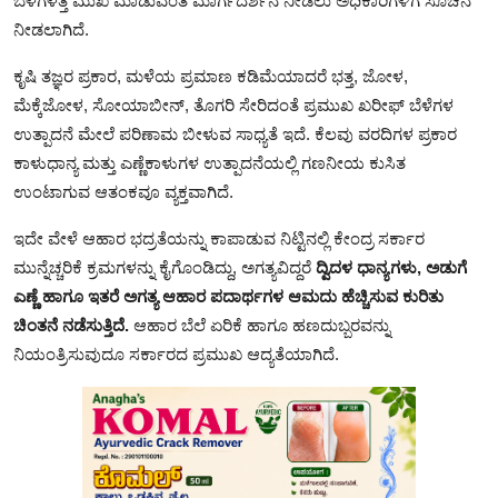
ಬೆಳೆಗಳತ್ತ ಮುಖ ಮಾಡುವಂತೆ ಮಾರ್ಗದರ್ಶನ ನೀಡಲು ಅಧಿಕಾರಿಗಳಿಗೆ ಸೂಚನೆ
ನೀಡಲಾಗಿದೆ.
ಕೃಷಿ ತಜ್ಞರ ಪ್ರಕಾರ, ಮಳೆಯ ಪ್ರಮಾಣ ಕಡಿಮೆಯಾದರೆ ಭತ್ತ, ಜೋಳ,
ಮೆಕ್ಕೆಜೋಳ, ಸೋಯಾಬೀನ್, ತೊಗರಿ ಸೇರಿದಂತೆ ಪ್ರಮುಖ ಖರೀಫ್ ಬೆಳೆಗಳ
ಉತ್ಪಾದನೆ ಮೇಲೆ ಪರಿಣಾಮ ಬೀಳುವ ಸಾಧ್ಯತೆ ಇದೆ. ಕೆಲವು ವರದಿಗಳ ಪ್ರಕಾರ
ಕಾಳುಧಾನ್ಯ ಮತ್ತು ಎಣ್ಣೆಕಾಳುಗಳ ಉತ್ಪಾದನೆಯಲ್ಲಿ ಗಣನೀಯ ಕುಸಿತ
ಉಂಟಾಗುವ ಆತಂಕವೂ ವ್ಯಕ್ತವಾಗಿದೆ.
ಇದೇ ವೇಳೆ ಆಹಾರ ಭದ್ರತೆಯನ್ನು ಕಾಪಾಡುವ ನಿಟ್ಟಿನಲ್ಲಿ ಕೇಂದ್ರ ಸರ್ಕಾರ
ಮುನ್ನೆಚ್ಚರಿಕೆ ಕ್ರಮಗಳನ್ನು ಕೈಗೊಂಡಿದ್ದು, ಅಗತ್ಯವಿದ್ದರೆ
ದ್ವಿದಳ ಧಾನ್ಯಗಳು, ಅಡುಗೆ
ಎಣ್ಣೆ ಹಾಗೂ ಇತರೆ ಅಗತ್ಯ ಆಹಾರ ಪದಾರ್ಥಗಳ ಆಮದು ಹೆಚ್ಚಿಸುವ ಕುರಿತು
ಚಿಂತನೆ ನಡೆಸುತ್ತಿದೆ.
ಆಹಾರ ಬೆಲೆ ಏರಿಕೆ ಹಾಗೂ ಹಣದುಬ್ಬರವನ್ನು
ನಿಯಂತ್ರಿಸುವುದೂ ಸರ್ಕಾರದ ಪ್ರಮುಖ ಆದ್ಯತೆಯಾಗಿದೆ.