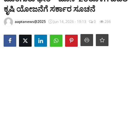
ಕ್ರೀಡಾಂಗಣ
ಕೃಷಿ ಯೋಜನೆಗೆ ಸರ್ಕಾರ ಸೂಚನೆ
ಗಡಿನಾಡ ಸುದ್ದಿ ಜಾಲ
aaptanews@2025
Jun 14, 2026 - 19:13
0
266
ಜಿಲ್ಲೆ
ರಾಜಕೀಯ
ದೇಶ-ವಿದೇಶ
Contact
ಕ್ರೀಡಾಂಗಣ
ಕೃಷಿರಂಗ
ಆಪ್ತ‌ ಮನರಂಜನೆ