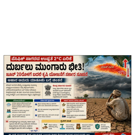
ತಂತ್ರಜ್ಞಾನ
ವೈವಿಧ್ಯಮಯ