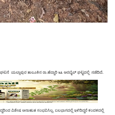
 ಘಟನೆ ಯಲ್ಲಾಪುರ ತಾಲೂಕಿನ ರಾ.ಹೆದ್ದಾರಿ ೬೩ ಅರಬೈಲ್ ಘಟ್ಟದಲ್ಲಿ ನಡೆದಿದೆ.
ಿದ್ದರಿಂದ ವಿಶೇಷ ಅನಾಹುತ ಸಂಭವಿಸಿಲ್ಲ. ಬಲಭಾಗದಲ್ಲಿ ಇಳಿದಿದ್ದರೆ ಕಂದಕದಲ್ಲಿ