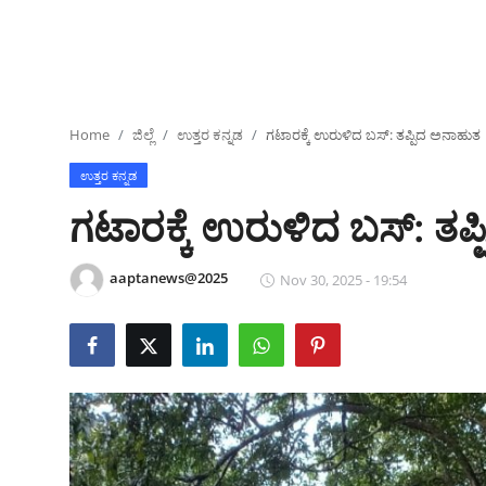
ಕ್ರೀಡಾಂಗಣ
ಗಡಿನಾಡ ಸುದ್ದಿ ಜಾಲ
ಜಿಲ್ಲೆ
Home
ಜಿಲ್ಲೆ
ಉತ್ತರ ಕನ್ನಡ
ಗಟಾರಕ್ಕೆ ಉರುಳಿದ ಬಸ್:‌ ತಪ್ಪಿದ ಅನಾಹುತ
ರಾಜಕೀಯ
ಉತ್ತರ ಕನ್ನಡ
ಗಟಾರಕ್ಕೆ ಉರುಳಿದ ಬಸ್:‌ ತಪ
ದೇಶ-ವಿದೇಶ
aaptanews@2025
Nov 30, 2025 - 19:54
Contact
ಕ್ರೀಡಾಂಗಣ
ಕೃಷಿರಂಗ
ಆಪ್ತ‌ ಮನರಂಜನೆ