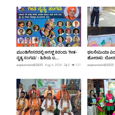
ಮುಂಡಿಗೇಸರದಲ್ಲಿ ಆಗಸ್ಟ್‌ 8ರಂದು 'ಗೀತ-
ಥಲಸೇಮಿಯಾ ವಿರುದ್ಧ
ನೃತ್ಯ ಸಂಗಮ' : ಹಿರಿಯ ಬ...
ಹೋರಾಟ: ಬೋನ್ ಮ
aaptanews@2025
Aug 4, 2026
0
121
aaptanews@2025