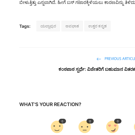
ಬೀಳುತ್ತಿತ್ತು ಎನ್ನಲಾಗಿದೆ. ಹೀಗೆ ಬಸ್ ಗಟಾರಕ್ಕಿಳಿಯಲು ಕಾರಣವಿನ್ನು ತಿಳಿದ
ಯಲ್ಲಾಪುರ
ಅಪಘಾತ
ಉತ್ತರ ಕನ್ನಡ
Tags:
PREVIOUS ARTICL
ಕಂಠಪಾಠ ಸ್ಪರ್ಧೆ: ವಿಜೇತರಿಗೆ ಬಹುಮಾನ ವಿತರಣ
WHAT'S YOUR REACTION?
0
0
0