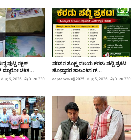
 ಪುಟ್ಟ ರಕ್ಷಿತ್
ಪರಿಸರ ಸೂಕ್ಷ್ಮ ವಲಯ ಕರಡು ಪಟ್ಟಿ ಪ್ರಕಟ:
್ಯಾರೋ ಚಿಕಿತ...
ಹೊನ್ನಾವರ ತಾಲೂಕಿನ ಗ್...
Aug 6, 2026
0
230
aaptanews@2025
Aug 5, 2026
0
330