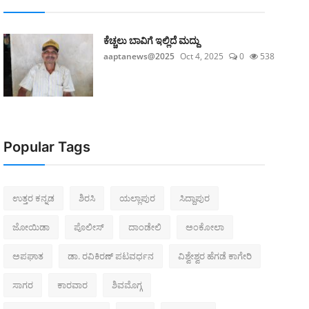
ಕೆಚ್ಚಲು ಬಾವಿಗೆ ಇಲ್ಲಿದೆ ಮದ್ದು
aaptanews@2025
Oct 4, 2025
0
538
Popular Tags
ಉತ್ತರ ಕನ್ನಡ
ಶಿರಸಿ
ಯಲ್ಲಾಪುರ
ಸಿದ್ದಾಪುರ
ಜೋಯಿಡಾ
ಪೊಲೀಸ್‌
ದಾಂಡೇಲಿ
ಅಂಕೋಲಾ
ಅಪಘಾತ
ಡಾ. ರವಿಕಿರಣ್ ಪಟವರ್ಧನ
ವಿಶ್ವೇಶ್ವರ ಹೆಗಡೆ ಕಾಗೇರಿ
ಸಾಗರ
ಕಾರವಾರ
ಶಿವಮೊಗ್ಗ