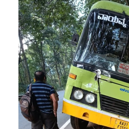
ತಂತ್ರಜ್ಞಾನ
ವೈವಿಧ್ಯಮಯ