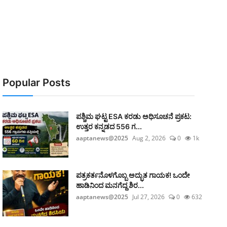
Popular Posts
ಪಶ್ಚಿಮ ಘಟ್ಟ ESA ಕರಡು ಅಧಿಸೂಚನೆ ಪ್ರಕಟ:
ಉತ್ತರ ಕನ್ನಡದ 556 ಗ...
aaptanews@2025
Aug 2, 2026
0
1k
ಪತ್ರಕರ್ತನೊಳಗೊಬ್ಬ ಅದ್ಭುತ ಗಾಯಕ! ಒಂದೇ
ಹಾಡಿನಿಂದ ಮನಗೆದ್ದ ಶಿರ...
aaptanews@2025
Jul 27, 2026
0
632