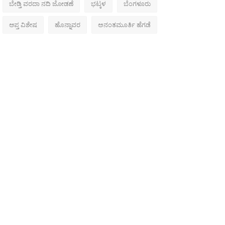
ಬೇಡ್ತಿ ವರದಾ ನದಿ ಜೋಡಣೆ
ಭಟ್ಕಳ
ಬೆಂಗಳೂರು
ಆಪ್ತ ವಿಶೇಷ
ಹೊನ್ನಾವರ
ಅನಂತಮೂರ್ತಿ ಹೆಗಡೆ