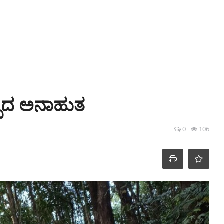
್ಪಿದ ಅನಾಹುತ
0
106